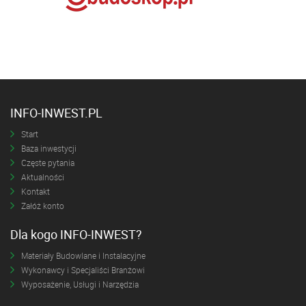
INFO-INWEST.PL
Start
Baza inwestycji
Częste pytania
Aktualności
Kontakt
Załóż konto
Dla kogo INFO-INWEST?
Materiały Budowlane i Instalacyjne
Wykonawcy i Specjaliści Branżowi
Wyposażenie, Usługi i Narzędzia