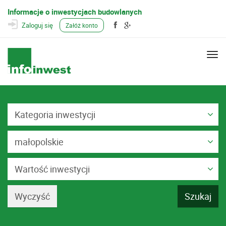
Informacje o inwestycjach budowlanych
Zaloguj się
Załóż konto
Togg
navi
Kategoria inwestycji
małopolskie
Wartość inwestycji