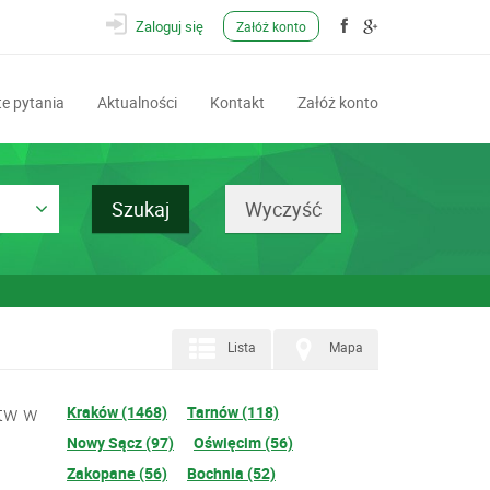
Zaloguj się
Załóż konto
e pytania
Aktualności
Kontakt
Załóż konto
Lista
Mapa
ztw w
Kraków (1468)
Tarnów (118)
Nowy Sącz (97)
Oświęcim (56)
Zakopane (56)
Bochnia (52)