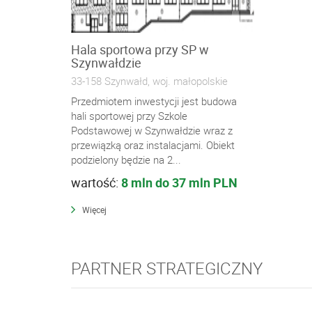
Hala sportowa przy SP w
Szynwałdzie
33-158 Szynwałd, woj. małopolskie
Przedmiotem inwestycji jest budowa
hali sportowej przy Szkole
Podstawowej w Szynwałdzie wraz z
przewiązką oraz instalacjami. Obiekt
podzielony będzie na 2...
wartość:
8 mln do 37 mln PLN
Więcej
PARTNER STRATEGICZNY