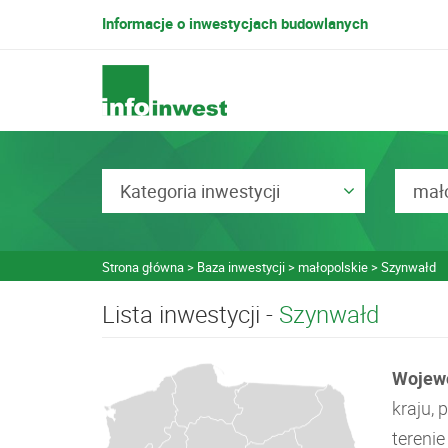
Informacje o inwestycjach budowlanych
Kategoria inwestycji
mało
Strona główna
Baza inwestycji
małopolskie
Szynwałd
Lista inwestycji -
Szynwałd
Wojew
kraju,
tereni