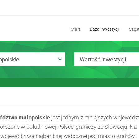
Start
Baza inwestycji
Częst
polskie
Wartość inwestycji
ództwo małopolskie
jest jednym z mniejszych wojewód
 położone w południowej Polsce, graniczy ze Słowacją. Na
e województwa najbardziej widoczne jest miasto Kraków.