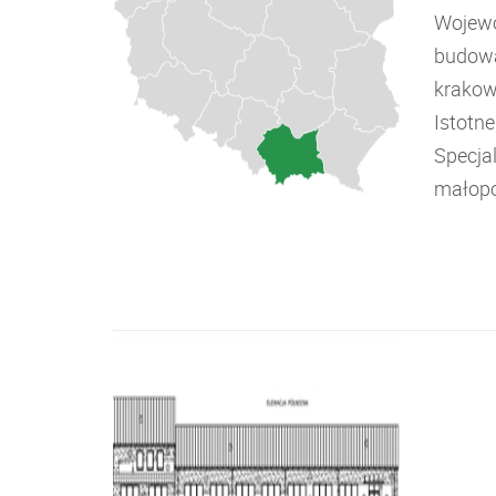
Wojewó
budowa
krakow
Istotn
Specja
małopo