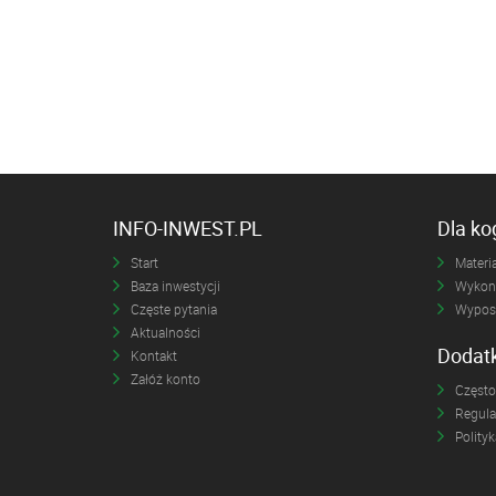
INFO-INWEST.PL
Dla k
Start
Materia
Baza inwestycji
Wykona
Częste pytania
Wyposa
Aktualności
Dodat
Kontakt
Załóż konto
Często
Regul
Polity