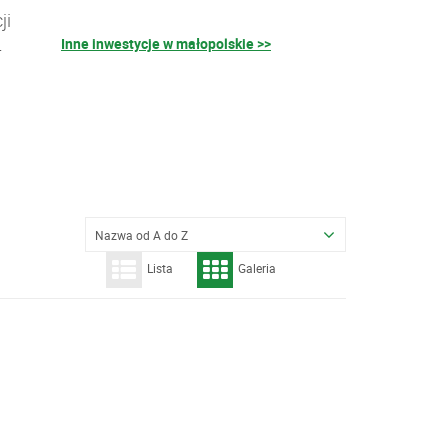
ji
Inne inwestycje w małopolskie >>
–
Nazwa od A do Z
Lista
Galeria