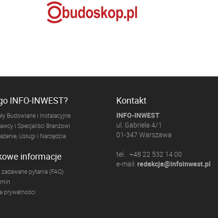
ogo INFO-INWEST?
Kontakt
INFO-INWEST
ły Budowlane i Instalacyjne
ul. Gabriela 4/1
wcy i Specjaliści Branżowi
01-347 Warszawa
żenie, Usługi i Narzędzia
tel. +48 22 532 14 00
kowe informacje
e-mail:
redakcja@infoinwest.pl
 zadawane pytania (FAQ)
amin
ka prywatności