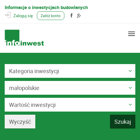
Informacje o inwestycjach budowlanych
Zaloguj się
Załóż konto
Togg
navi
Kategoria inwestycji
małopolskie
Wartość inwestycji