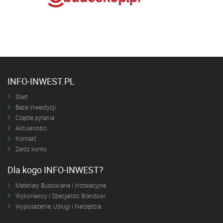
INFO-INWEST.PL
Start
Baza inwestycji
Częste pytania
Aktualności
Kontakt
Załóż konto
Dla kogo INFO-INWEST?
Materiały Budowlane i Instalacyjne
Wykonawcy i Specjaliści Branżowi
Wyposażenie, Usługi i Narzędzia