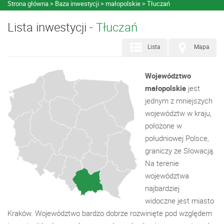
Strona główna
Baza inwestycji
małopolskie
Tłuczań
Lista inwestycji -
Tłuczań
Lista
Mapa
Województwo
małopolskie
jest
jednym z mniejszych
województw w kraju,
położone w
południowej Polsce,
graniczy ze Słowacją.
Na terenie
województwa
najbardziej
widoczne jest miasto
Kraków. Województwo bardzo dobrze rozwinięte pod względem