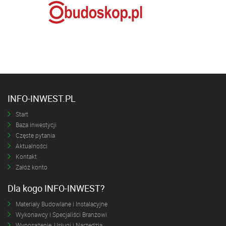
INFO-INWEST.PL
Start
Baza inwestycji
Częste pytania
Aktualności
Kontakt
Załóż konto
Dla kogo INFO-INWEST?
Materiały Budowlane i Instalacyjne
Wykonawcy i Specjaliści Branżowi
Wyposażenie, Usługi i Narzędzia