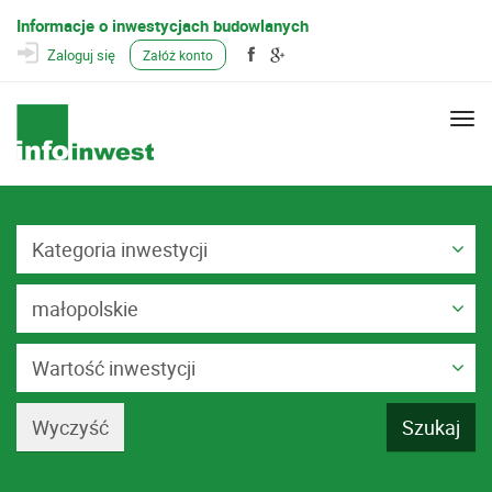
Informacje o inwestycjach budowlanych
Zaloguj się
Załóż konto
Togg
navi
Kategoria inwestycji
małopolskie
Wartość inwestycji