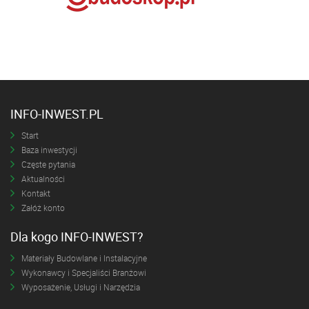
INFO-INWEST.PL
Start
Baza inwestycji
Częste pytania
Aktualności
Kontakt
Załóż konto
Dla kogo INFO-INWEST?
Materiały Budowlane i Instalacyjne
Wykonawcy i Specjaliści Branżowi
Wyposażenie, Usługi i Narzędzia