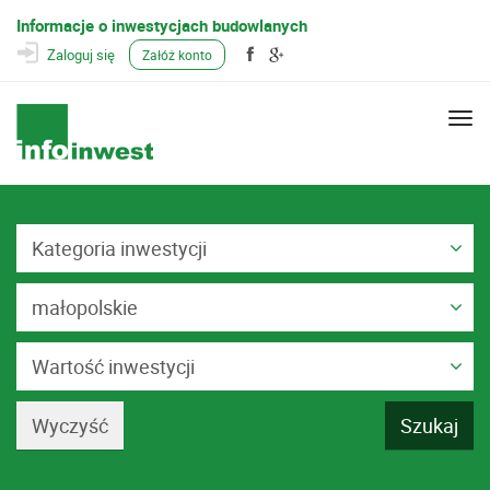
Informacje o inwestycjach budowlanych
Zaloguj się
Załóż konto
Togg
navi
Kategoria inwestycji
małopolskie
Wartość inwestycji