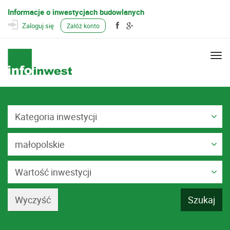
Informacje o inwestycjach budowlanych
Zaloguj się
Załóż konto
Togg
navi
Kategoria inwestycji
małopolskie
Wartość inwestycji