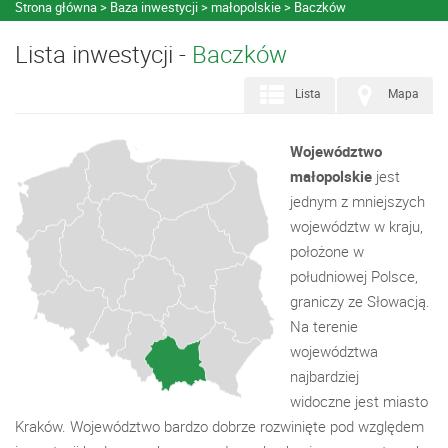
Strona główna
Baza inwestycji
małopolskie
Baczków
Lista inwestycji -
Baczków
Lista
Mapa
Województwo
małopolskie
jest
jednym z mniejszych
województw w kraju,
położone w
południowej Polsce,
graniczy ze Słowacją.
Na terenie
województwa
najbardziej
widoczne jest miasto
Kraków. Województwo bardzo dobrze rozwinięte pod względem