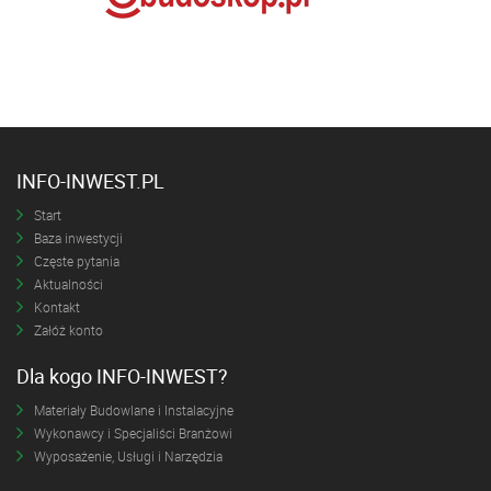
INFO-INWEST.PL
Start
Baza inwestycji
Częste pytania
Aktualności
Kontakt
Załóż konto
Dla kogo INFO-INWEST?
Materiały Budowlane i Instalacyjne
Wykonawcy i Specjaliści Branżowi
Wyposażenie, Usługi i Narzędzia