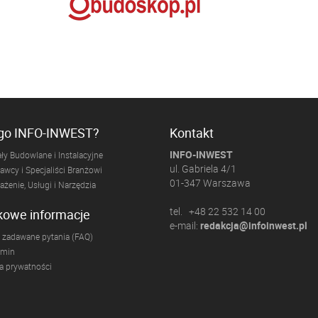
ogo INFO-INWEST?
Kontakt
INFO-INWEST
ły Budowlane i Instalacyjne
ul. Gabriela 4/1
wcy i Specjaliści Branżowi
01-347 Warszawa
żenie, Usługi i Narzędzia
tel. +48 22 532 14 00
kowe informacje
e-mail:
redakcja@infoinwest.pl
 zadawane pytania (FAQ)
amin
ka prywatności