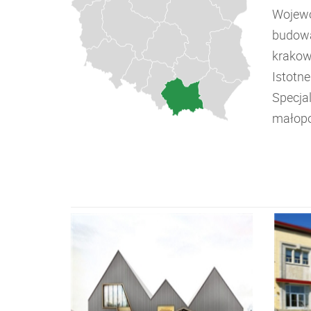
Wojewó
budowa
krakow
Istotn
Specja
małopo