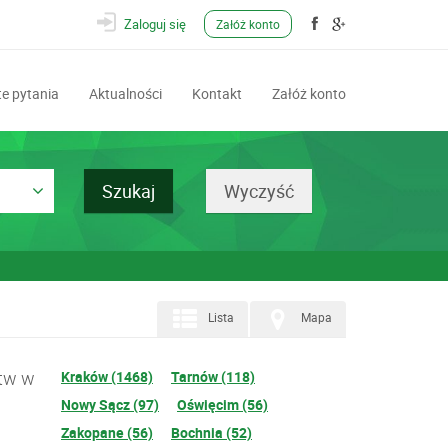
Zaloguj się
Załóż konto
e pytania
Aktualności
Kontakt
Załóż konto
Lista
Mapa
ztw w
Kraków (1468)
Tarnów (118)
Nowy Sącz (97)
Oświęcim (56)
Zakopane (56)
Bochnia (52)