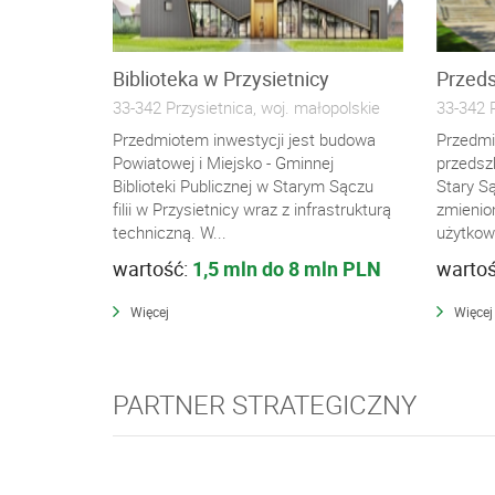
Biblioteka w Przysietnicy
Przeds
33-342 Przysietnica, woj. małopolskie
33-342 P
Przedmiotem inwestycji jest budowa
Przedmi
Powiatowej i Miejsko - Gminnej
przedsz
Biblioteki Publicznej w Starym Sączu
Stary S
filii w Przysietnicy wraz z infrastrukturą
zmienio
techniczną. W...
użytkow
wartość:
1,5 mln do 8 mln PLN
warto
Więcej
Więcej
PARTNER STRATEGICZNY