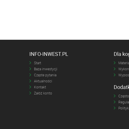
INFO-INWEST.PL
Dla k
Start
Materia
Baza inwestycji
Wykona
Częste pytania
Wyposa
Aktualności
Dodat
Kontakt
Załóż konto
Często
Regul
Polity