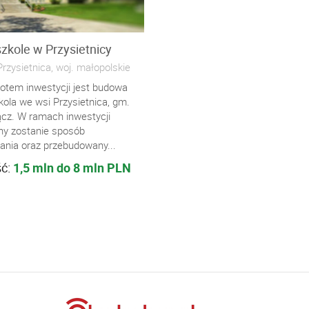
zkole w Przysietnicy
rzysietnica, woj. małopolskie
otem inwestycji jest budowa
kola we wsi Przysietnica, gm.
ącz. W ramach inwestycji
ny zostanie sposób
ania oraz przebudowany...
ść:
1,5 mln do 8 mln PLN