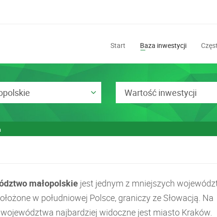
Start
Baza inwestycji
Częst
polskie
Wartość inwestycji
a
ództwo małopolskie
jest jednym z mniejszych wojewód
 położone w południowej Polsce, graniczy ze Słowacją. Na
e województwa najbardziej widoczne jest miasto Kraków.