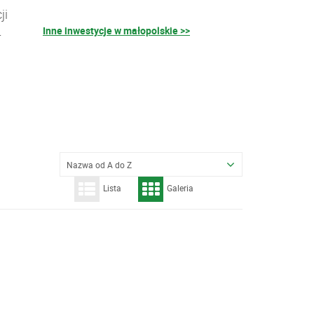
ji
Inne inwestycje w małopolskie >>
–
Nazwa od A do Z
Lista
Galeria