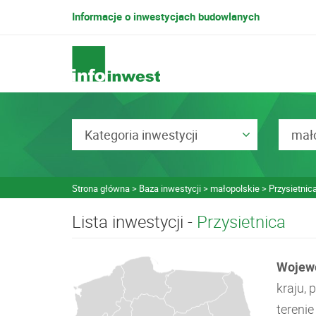
Informacje o inwestycjach budowlanych
Kategoria inwestycji
mało
Strona główna
Baza inwestycji
małopolskie
Przysietnic
Lista inwestycji -
Przysietnica
Wojew
kraju,
tereni