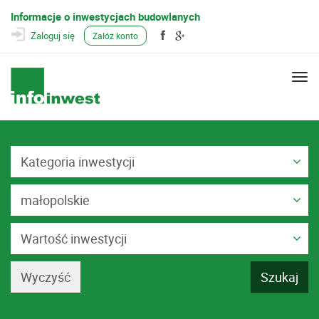
Informacje o inwestycjach budowlanych
Zaloguj się
Załóż konto
Togg
navi
Kategoria inwestycji
małopolskie
Wartość inwestycji