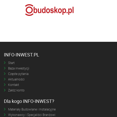
INFO-INWEST.PL
Start
Baza inwestycji
Częste pytania
Aktualności
Kontakt
Załóż konto
Dla kogo INFO-INWEST?
Materiały Budowlane i Instalacyjne
Wykonawcy i Specjaliści Branżowi