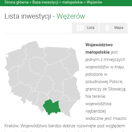
Strona główna
Baza inwestycji
małopolskie
Wężerów
Lista inwestycji -
Wężerów
Lista
Mapa
Województwo
małopolskie
jest
jednym z mniejszych
województw w kraju,
położone w
południowej Polsce,
graniczy ze Słowacją.
Na terenie
województwa
najbardziej
widoczne jest miasto
Kraków. Województwo bardzo dobrze rozwinięte pod względem