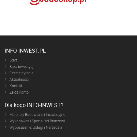
INFO-INWEST.PL
Start
Baza inwestycji
Częste pytania
Aktualności
Kontakt
Załóż konto
Dla kogo INFO-INWEST?
Materiały Budowlane i Instalacyjne
Wykonawcy i Specjaliści Branżowi
Wyposażenie, Usługi i Narzędzia