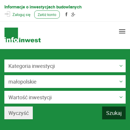
Informacje o inwestycjach budowlanych
Zaloguj się
Załóż konto
Togg
navi
Kategoria inwestycji
małopolskie
Wartość inwestycji