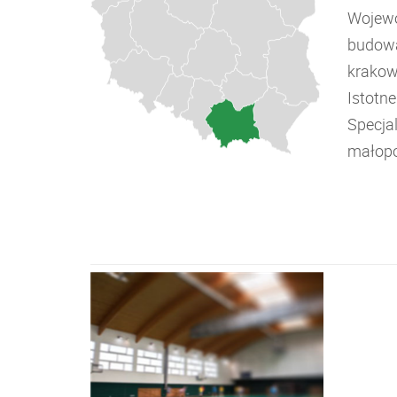
Wojewó
budowa
krakow
Istotn
Specja
małopo