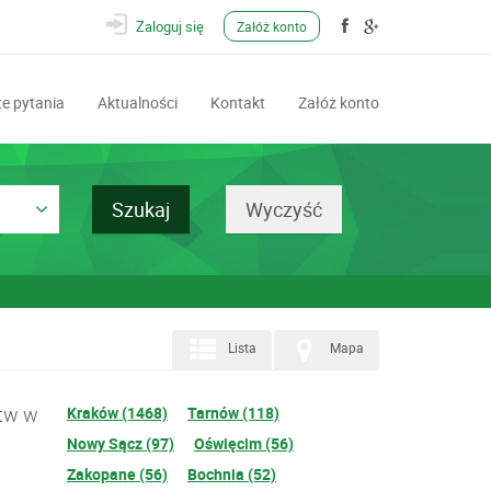
Zaloguj się
Załóż konto
e pytania
Aktualności
Kontakt
Załóż konto
Lista
Mapa
ztw w
Kraków (1468)
Tarnów (118)
Nowy Sącz (97)
Oświęcim (56)
Zakopane (56)
Bochnia (52)