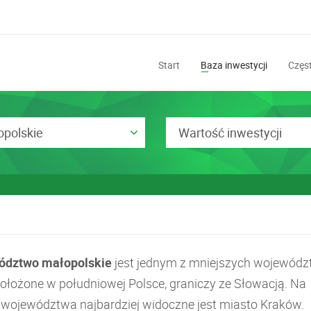
Start
Baza inwestycji
Częst
polskie
Wartość inwestycji
ództwo małopolskie
jest jednym z mniejszych wojewód
 położone w południowej Polsce, graniczy ze Słowacją. Na
e województwa najbardziej widoczne jest miasto Kraków.