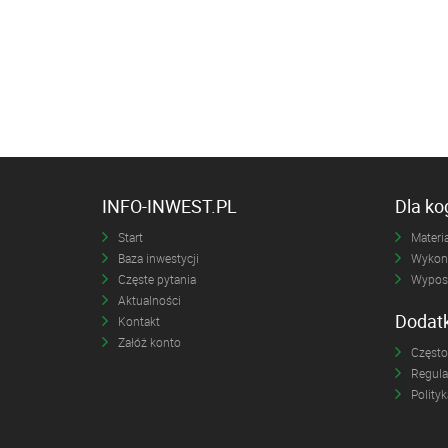
INFO-INWEST.PL
Dla k
Start
Materia
Baza inwestycji
Wykona
Częste pytania
Wyposa
Aktualności
Dodat
Kontakt
Załóż konto
Często
Regul
Polity