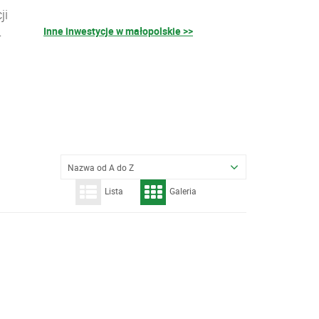
ji
Inne inwestycje w małopolskie >>
–
Nazwa od A do Z
Lista
Galeria