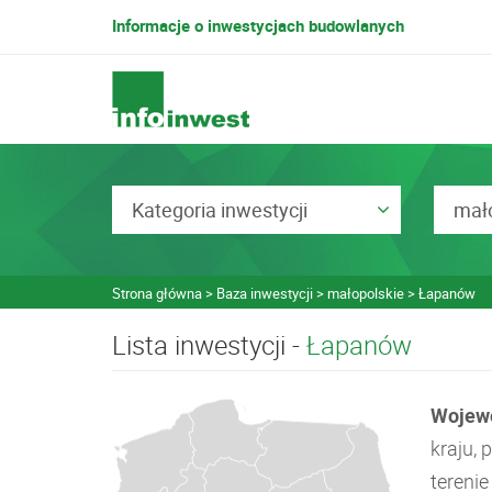
Informacje o inwestycjach budowlanych
Kategoria inwestycji
mało
Strona główna
Baza inwestycji
małopolskie
Łapanów
Lista inwestycji -
Łapanów
Wojew
kraju,
tereni