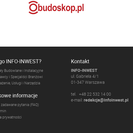
ogo INFO-INWEST?
Kontakt
INFO-INWEST
ły Budowlane i Instalacyjne
ul. Gabriela 4/1
wcy i Specjaliści Branżowi
01-347 Warszawa
żenie, Usługi i Narzędzia
tel. +48 22 532 14 00
kowe informacje
e-mail:
redakcja@infoinwest.pl
 zadawane pytania (FAQ)
amin
ka prywatności