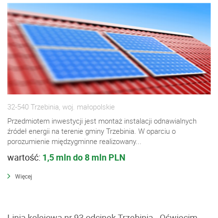
32-540 Trzebinia, woj. małopolskie
Przedmiotem inwestycji jest montaż instalacji odnawialnych
źródeł energii na terenie gminy Trzebinia. W oparciu o
porozumienie międzygminne realizowany...
wartość:
1,5 mln do 8 mln PLN
Więcej
Linia kolejowa nr 93 odcinek Trzebinia - Oświęcim