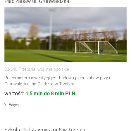
Plac zabaw ul. Grunwaldzka
32-540 Trzebinia, woj. małopolskie
Przedmiotem inwestycji jest budowa placu zabaw przy ul.
Grunwaldzkiej na Os. Krze w Trzebini.
wartość:
1,5 mln do 8 mln PLN
Więcej
Szkoła Podstawowa nr 8 w Trzebini