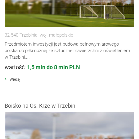
32-540 Trzebinia, woj. małopolskie
Przedmiotem inwestycji jest budowa pełnowymiarowego
boiska do piłki nożnej ze sztucznej nawierzchni z oświetleniem
w Trzebini....
wartość:
1,5 mln do 8 mln PLN
Więcej
Boisko na Os. Krze w Trzebini