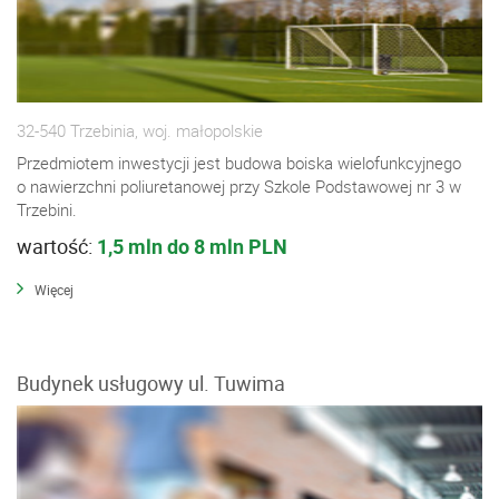
32-540 Trzebinia, woj. małopolskie
Przedmiotem inwestycji jest budowa boiska wielofunkcyjnego
o nawierzchni poliuretanowej przy Szkole Podstawowej nr 3 w
Trzebini.
wartość:
1,5 mln do 8 mln PLN
Więcej
Budynek usługowy ul. Tuwima