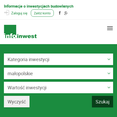
Informacje o inwestycjach budowlanych
Zaloguj się
Załóż konto
Togg
navi
Kategoria inwestycji
małopolskie
Wartość inwestycji