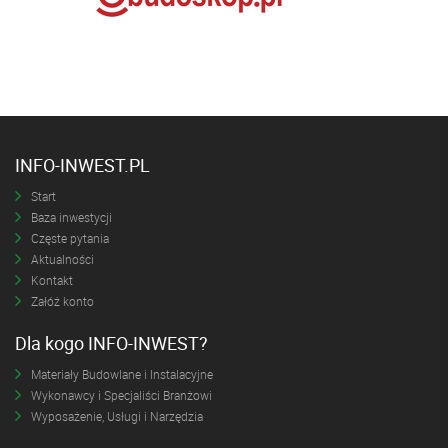
INFO-INWEST.PL
Start
Baza inwestycji
Częste pytania
Aktualności
Kontakt
Załóż konto
Dla kogo INFO-INWEST?
Materiały Budowlane i Instalacyjne
Wykonawcy i Specjaliści Branżowi
Wyposażenie, Usługi i Narzędzia