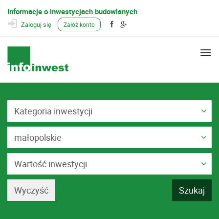
Informacje o inwestycjach budowlanych
Zaloguj się
Załóż konto
Togg
navi
Kategoria inwestycji
małopolskie
Wartość inwestycji