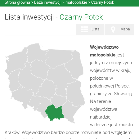
Strona główna
Baza inwestycji
małopolskie
Czarny Potok
Lista inwestycji -
Czarny Potok
Lista
Mapa
Województwo
małopolskie
jest
jednym z mniejszych
województw w kraju,
położone w
południowej Polsce,
graniczy ze Słowacją.
Na terenie
województwa
najbardziej
widoczne jest miasto
Kraków. Województwo bardzo dobrze rozwinięte pod względem