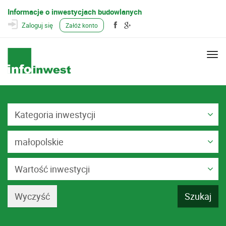
Informacje o inwestycjach budowlanych
Zaloguj się
Załóż konto
Togg
navi
Kategoria inwestycji
małopolskie
Wartość inwestycji