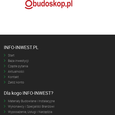
INFO-INWEST.PL
Start
Baza inwestycji
Częste pytania
Aktualności
Kontakt
Załóż konto
Dla kogo INFO-INWEST?
Materiały Budowlane i Instalacyjne
Wykonawcy i Specjaliści Branżowi
Wyposażenie, Usługi i Narzędzia