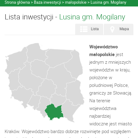
Strona główna
Baza inwestycji
małopolskie
Lusina gm. Mogilany
Lista inwestycji -
Lusina gm. Mogilany
Lista
Mapa
Województwo
małopolskie
jest
jednym z mniejszych
województw w kraju,
położone w
południowej Polsce,
graniczy ze Słowacją.
Na terenie
województwa
najbardziej
widoczne jest miasto
Kraków. Województwo bardzo dobrze rozwinięte pod względem