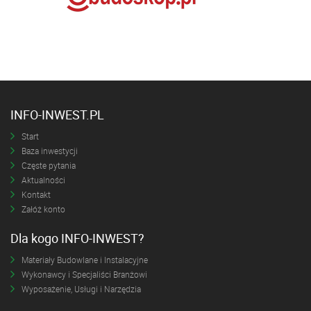
INFO-INWEST.PL
Start
Baza inwestycji
Częste pytania
Aktualności
Kontakt
Załóż konto
Dla kogo INFO-INWEST?
Materiały Budowlane i Instalacyjne
Wykonawcy i Specjaliści Branżowi
Wyposażenie, Usługi i Narzędzia