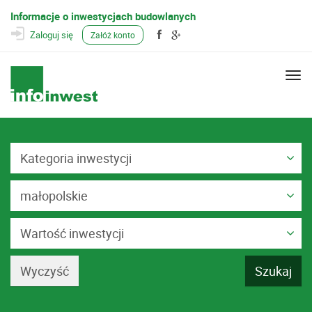
Informacje o inwestycjach budowlanych
Zaloguj się
Załóż konto
Togg
navi
Kategoria inwestycji
małopolskie
Wartość inwestycji