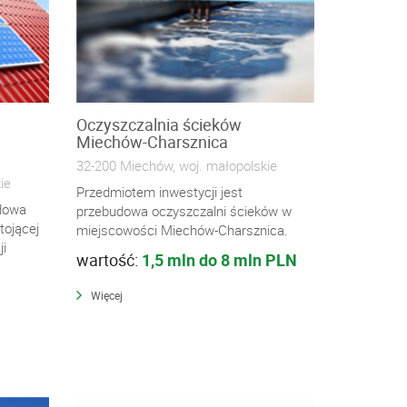
Oczyszczalnia ścieków
Miechów-Charsznica
32-200 Miechów, woj. małopolskie
ie
Przedmiotem inwestycji jest
udowa
przebudowa oczyszczalni ścieków w
tojącej
miejscowości Miechów-Charsznica.
ji
wartość:
1,5 mln do 8 mln PLN
Więcej