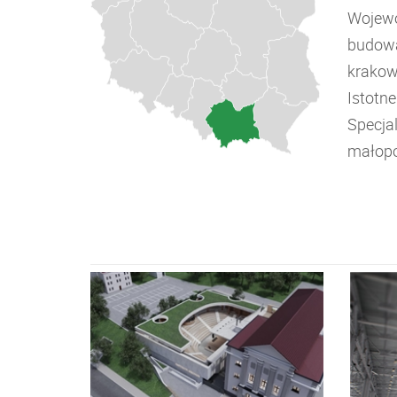
Wojewó
budowa
krakow
Istotn
Specja
małopo