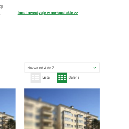
ji
Inne inwestycje w małopolskie >>
–
Nazwa od A do Z
Lista
Galeria