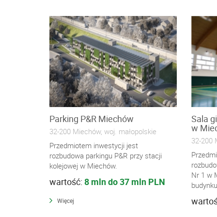
Parking P&R Miechów
Sala g
w Mie
32-200 Miechów, woj. małopolskie
32-200 
Przedmiotem inwestycji jest
Przedmi
rozbudowa parkingu P&R przy stacji
rozbudo
kolejowej w Miechów.
Nr 1 w 
wartość:
8 mln do 37 mln PLN
budynku 
warto
Więcej