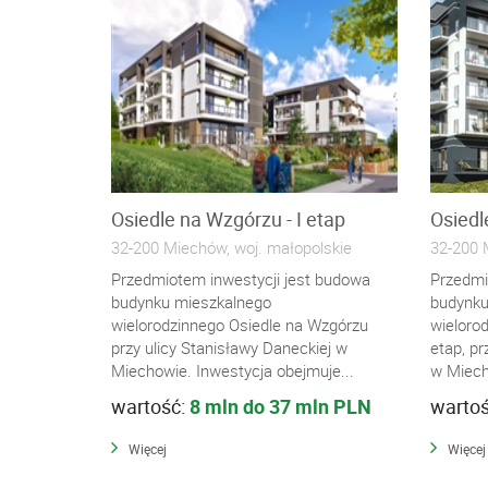
Osiedle na Wzgórzu - I etap
Osiedl
32-200 Miechów, woj. małopolskie
32-200 
Przedmiotem inwestycji jest budowa
Przedmi
budynku mieszkalnego
budynku
wielorodzinnego Osiedle na Wzgórzu
wieloro
przy ulicy Stanisławy Daneckiej w
etap, pr
Miechowie. Inwestycja obejmuje...
w Miech
wartość:
8 mln do 37 mln PLN
warto
Więcej
Więcej