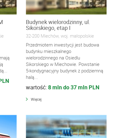
IM
Budynek wielorodzinny, ul.
Sikorskiego, etap I
ie
32-200 Miechów, woj. małopolskie
Przedmiotem inwestycji jest budowa
budynku mieszkalnego
 mają
wielorodzinnego na Osiedlu
ją
Sikorskiego w Miechowie. Powstanie
ą...
5-kondygnacyjny budynek z podziemną
halą...
 PLN
wartość:
8 mln do 37 mln PLN
Więcej