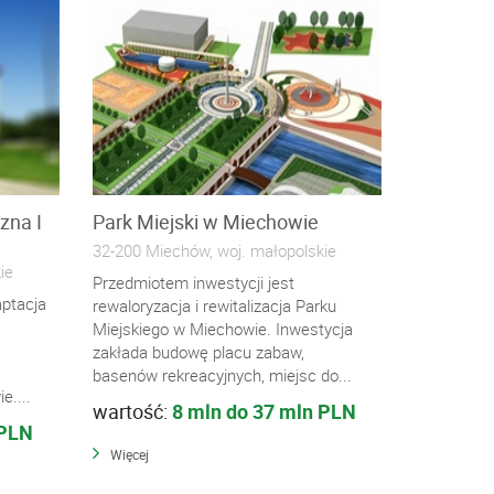
zna I
Park Miejski w Miechowie
32-200 Miechów, woj. małopolskie
ie
Przedmiotem inwestycji jest
aptacja
rewaloryzacja i rewitalizacja Parku
Miejskiego w Miechowie. Inwestycja
zakłada budowę placu zabaw,
basenów rekreacyjnych, miejsc do...
e....
wartość:
8 mln do 37 mln PLN
 PLN
Więcej