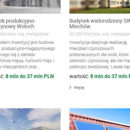
k produkcyjno-
Budynek wielorodzinny S
ynowy Wołoch
Miechów
Miechów, woj. małopolskie
32-200 Miechów, woj. małopolsk
otem inwestycji jest budowa
Inwestycja obejmuje realizację
 produkcyjno-magazynowego
mieszkań czynszowych
ącego się z zakładu
przeznaczonych dla osób, które
rstwa mięsa, hurtowni mięs i
zdolność czynszową, ale nie ma
 mleczarskich oraz...
zdolności kredytowej. Lokale będ
ść:
8 mln do 37 mln PLN
wartość:
8 mln do 37 mln
Więcej