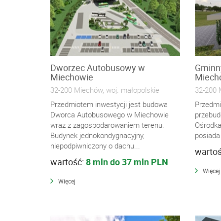
Dworzec Autobusowy w
Gminn
Miechowie
Miech
32-200 Miechów, woj. małopolskie
32-200 
Przedmiotem inwestycji jest budowa
Przedmi
Dworca Autobusowego w Miechowie
przebud
wraz z zagospodarowaniem terenu.
Ośrodka
Budynek jednokondygnacyjny,
posiada
niepodpiwniczony o dachu...
warto
wartość:
8 mln do 37 mln PLN
Więcej
Więcej