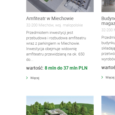
Amfiteatr w Miechowie
Budyne
magaz
32-200 Miechów, woj. małopolskie
32-200 
Przedmiotem inwestycji jest
Przedmi
przebudowa i rozbudowa amfiteatru
budynku
wraz z parkingiem w Miechowie.
składaj
Inwestycja obejmuje widownię
przetwó
amfiteatru przewidzianą na ok. 650
wyrobów
do...
warto
wartość:
8 mln do 37 mln PLN
Więcej
Więcej