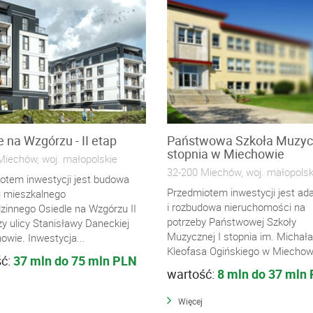
e na Wzgórzu - II etap
Państwowa Szkoła Muzyc
stopnia w Miechowie
Miechów, woj. małopolskie
32-200 Miechów, woj. małopolsk
otem inwestycji jest budowa
Przedmiotem inwestycji jest ad
 mieszkalnego
i rozbudowa nieruchomości na
dzinnego Osiedle na Wzgórzu II
potrzeby Państwowej Szkoły
zy ulicy Stanisławy Daneckiej
Muzycznej I stopnia im. Michała
owie. Inwestycja...
Kleofasa Ogińskiego w Miechowi
ść:
37 mln do 75 mln PLN
wartość:
8 mln do 37 mln
Więcej