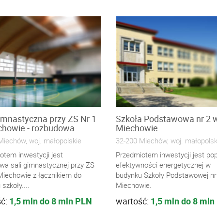
imnastyczna przy ZS Nr 1
Szkoła Podstawowa nr 2 
chowie - rozbudowa
Miechowie
Miechów, woj. małopolskie
32-200 Miechów, woj. małopolsk
otem inwestycji jest
Przedmiotem inwestycji jest po
wa sali gimnastycznej przy ZS
efektywności energetycznej w
Miechowie z łącznikiem do
budynku Szkoły Podstawowej nr
szkoły....
Miechowie.
ść:
1,5 mln do 8 mln PLN
wartość:
1,5 mln do 8 mln