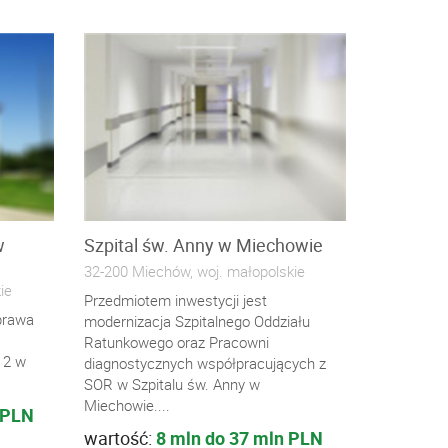
w
Szpital św. Anny w Miechowie
32-200 Miechów, woj. małopolskie
ie
Przedmiotem inwestycji jest
prawa
modernizacja Szpitalnego Oddziału
Ratunkowego oraz Pracowni
 2 w
diagnostycznych współpracujących z
SOR w Szpitalu św. Anny w
Miechowie....
 PLN
wartość:
8 mln do 37 mln PLN