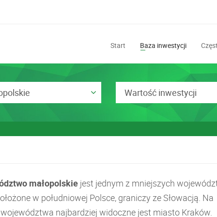
Start
Baza inwestycji
Częst
polskie
Wartość inwestycji
ództwo małopolskie
jest jednym z mniejszych wojewód
 położone w południowej Polsce, graniczy ze Słowacją. Na
e województwa najbardziej widoczne jest miasto Kraków.