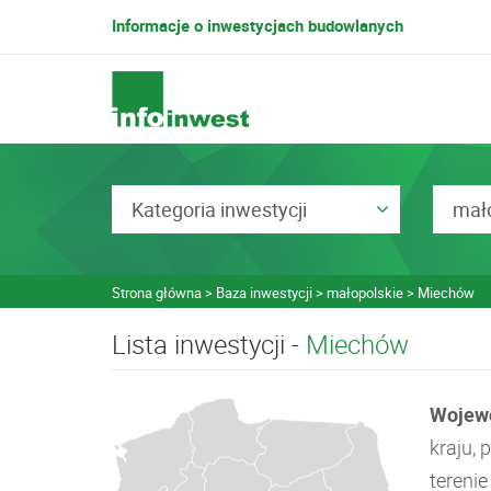
Informacje o inwestycjach budowlanych
Kategoria inwestycji
mało
Strona główna
Baza inwestycji
małopolskie
Miechów
Lista inwestycji -
Miechów
Wojew
kraju,
tereni