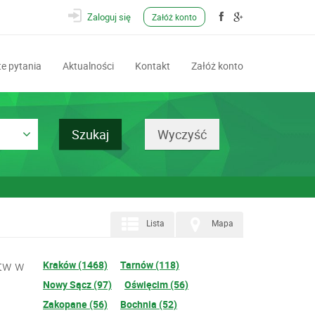
Zaloguj się
Załóż konto
e pytania
Aktualności
Kontakt
Załóż konto
Lista
Mapa
ztw w
Kraków (1468)
Tarnów (118)
Nowy Sącz (97)
Oświęcim (56)
Zakopane (56)
Bochnia (52)