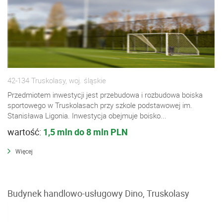
42-134 Truskolasy, woj. śląskie
Przedmiotem inwestycji jest przebudowa i rozbudowa boiska
sportowego w Truskolasach przy szkole podstawowej im.
Stanisława Ligonia. Inwestycja obejmuje boisko...
wartość:
1,5 mln do 8 mln PLN
Więcej
Budynek handlowo-usługowy Dino, Truskolasy