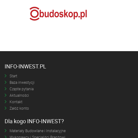
INFO-INWEST.PL
Start
Baza inwestycji
Częste pytania
Aktualności
Kontakt
Załóż konto
Dla kogo INFO-INWEST?
Materiały Budowlane i Instalacyjne
Wykonawcy i Specjaliści Branżowi