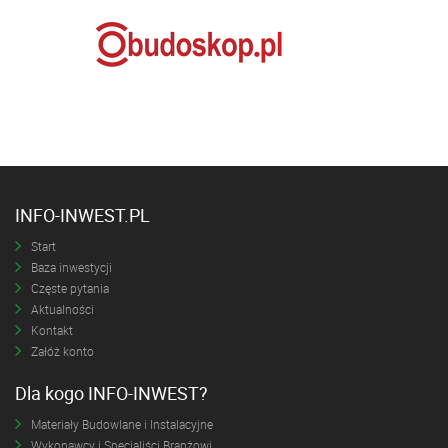
INFO-INWEST.PL
Start
Baza inwestycji
Częste pytania
Aktualności
Kontakt
Załóż konto
Dla kogo INFO-INWEST?
Materiały Budowlane i Instalacyjne
Wykonawcy i Specjaliści Branżowi