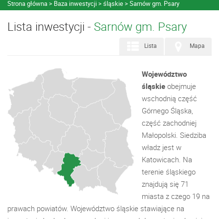
Strona główna
Baza inwestycji
śląskie
Sarnów gm. Psary
Lista inwestycji -
Sarnów gm. Psary
Lista
Mapa
Województwo
śląskie
obejmuje
wschodnią część
Górnego Śląska,
część zachodniej
Małopolski. Siedziba
władz jest w
Katowicach. Na
terenie śląskiego
znajdują się 71
miasta z czego 19 na
prawach powiatów. Województwo śląskie stawiające na