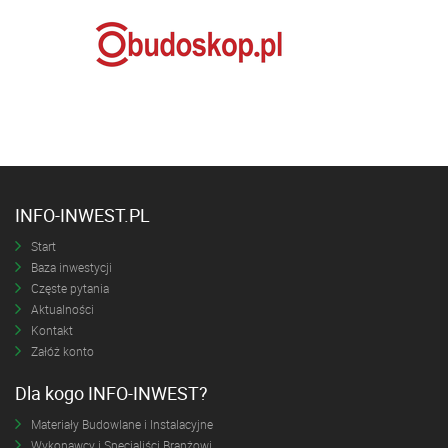
INFO-INWEST.PL
Start
Baza inwestycji
Częste pytania
Aktualności
Kontakt
Załóż konto
Dla kogo INFO-INWEST?
Materiały Budowlane i Instalacyjne
Wykonawcy i Specjaliści Branżowi