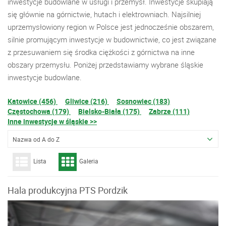
inwestycje budowlane w usługi i przemysł. Inwestycje skupiają
się głównie na górnictwie, hutach i elektrowniach. Najsilniej
uprzemysłowiony region w Polsce jest jednocześnie obszarem,
silnie promującym inwestycje w budownictwie, co jest związane
z przesuwaniem się środka ciężkości z górnictwa na inne
obszary przemysłu. Poniżej przedstawiamy wybrane śląskie
inwestycje budowlane.
Katowice (456)
Gliwice (216)
Sosnowiec (183)
Częstochowa (179)
Bielsko-Biała (175)
Zabrze (111)
Inne inwestycje w śląskie >>
Nazwa od A do Z
Lista
Galeria
Hala produkcyjna PTS Pordzik