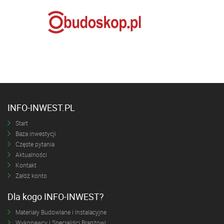
INFO-INWEST.PL
Start
Baza inwestycji
Częste pytania
Aktualności
Kontakt
Załóż konto
Dla kogo INFO-INWEST?
Materiały Budowlane i Instalacyjne
Wykonawcy i Specjaliści Branżowi