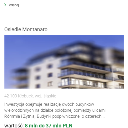
Więcej
Osiedle Montanaro
42-100 Kłobuck, woj. śląskie
Inwestycja obejmuje realizację dwóch budynków
wielorodzinnych na dzialce położonej pomiędzy ulicami
Rómmla i Żytnią. Budynki podpiwniczone, o czterech...
wartość:
8 mln do 37 mln PLN