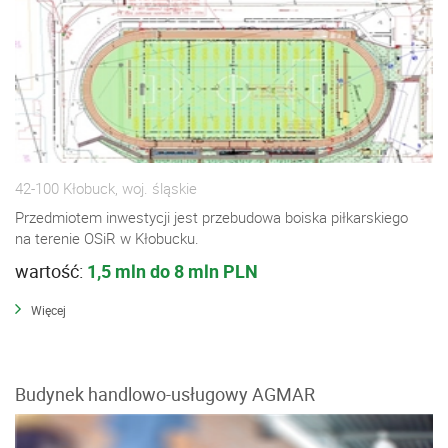
42-100 Kłobuck, woj. śląskie
Przedmiotem inwestycji jest przebudowa boiska piłkarskiego
na terenie OSiR w Kłobucku.
wartość:
1,5 mln do 8 mln PLN
Więcej
Budynek handlowo-usługowy AGMAR