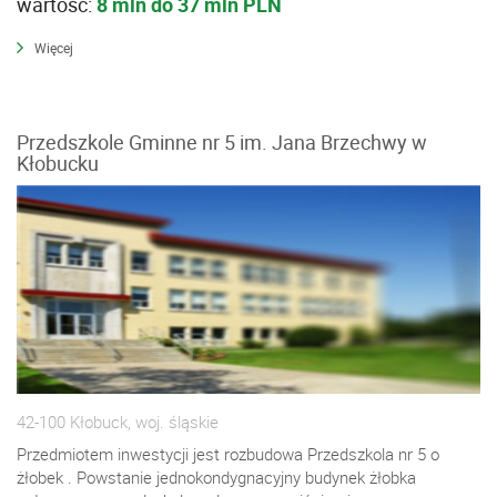
wartość:
8 mln do 37 mln PLN
Więcej
Przedszkole Gminne nr 5 im. Jana Brzechwy w
Kłobucku
42-100 Kłobuck, woj. śląskie
Przedmiotem inwestycji jest rozbudowa Przedszkola nr 5 o
żłobek . Powstanie jednokondygnacyjny budynek żłobka