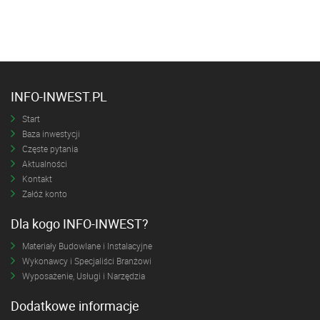
INFO-INWEST.PL
Start
Baza inwestycji
Częste pytania
Aktualności
Kontakt
Załóż konto
Dla kogo INFO-INWEST?
Materiały Budowlane i Instalacyjne
Wykonawcy i Specjaliści Branżowi
Wyposażenie, Usługi i Narzędzia
Dodatkowe informacje