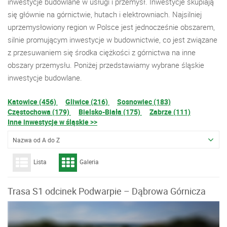
inwestycje budowlane w usługi i przemysł. Inwestycje skupiają
się głównie na górnictwie, hutach i elektrowniach. Najsilniej
uprzemysłowiony region w Polsce jest jednocześnie obszarem,
silnie promującym inwestycje w budownictwie, co jest związane
z przesuwaniem się środka ciężkości z górnictwa na inne
obszary przemysłu. Poniżej przedstawiamy wybrane śląskie
inwestycje budowlane.
Katowice (456)
Gliwice (216)
Sosnowiec (183)
Częstochowa (179)
Bielsko-Biała (175)
Zabrze (111)
Inne inwestycje w śląskie >>
Nazwa od A do Z
Lista
Galeria
Trasa S1 odcinek Podwarpie – Dąbrowa Górnicza