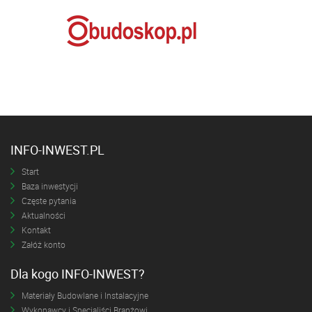
INFO-INWEST.PL
Start
Baza inwestycji
Częste pytania
Aktualności
Kontakt
Załóż konto
Dla kogo INFO-INWEST?
Materiały Budowlane i Instalacyjne
Wykonawcy i Specjaliści Branżowi