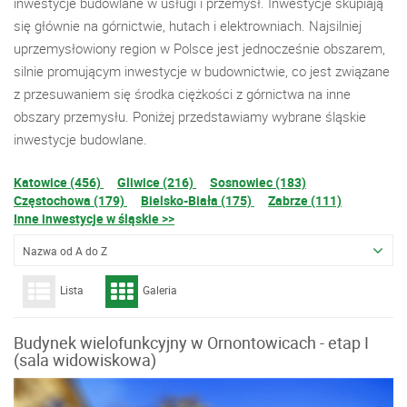
inwestycje budowlane w usługi i przemysł. Inwestycje skupiają
się głównie na górnictwie, hutach i elektrowniach. Najsilniej
uprzemysłowiony region w Polsce jest jednocześnie obszarem,
silnie promującym inwestycje w budownictwie, co jest związane
z przesuwaniem się środka ciężkości z górnictwa na inne
obszary przemysłu. Poniżej przedstawiamy wybrane śląskie
inwestycje budowlane.
Katowice (456)
Gliwice (216)
Sosnowiec (183)
Częstochowa (179)
Bielsko-Biała (175)
Zabrze (111)
Inne inwestycje w śląskie >>
Nazwa od A do Z
Lista
Galeria
Budynek wielofunkcyjny w Ornontowicach - etap I
(sala widowiskowa)