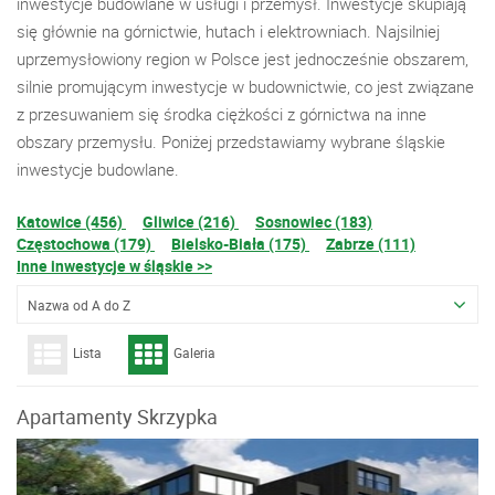
inwestycje budowlane w usługi i przemysł. Inwestycje skupiają
się głównie na górnictwie, hutach i elektrowniach. Najsilniej
uprzemysłowiony region w Polsce jest jednocześnie obszarem,
silnie promującym inwestycje w budownictwie, co jest związane
z przesuwaniem się środka ciężkości z górnictwa na inne
obszary przemysłu. Poniżej przedstawiamy wybrane śląskie
inwestycje budowlane.
Katowice (456)
Gliwice (216)
Sosnowiec (183)
Częstochowa (179)
Bielsko-Biała (175)
Zabrze (111)
Inne inwestycje w śląskie >>
Nazwa od A do Z
Lista
Galeria
Apartamenty Skrzypka