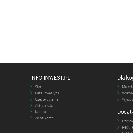
INFO-INWEST.PL
Dla k
Start
Materia
Baza inwestycji
Wykona
Częste pytania
Wyposa
Aktualności
Dodat
Kontakt
Załóż konto
Często
Regul