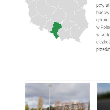
powiat
budowla
górnict
w Pols
w budo
ciężkoś
przeds