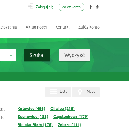
Zaloguj się
Załóż konto
e pytania
Aktualności
Kontakt
Załóż konto
Lista
Mapa
a,
Katowice (456)
Gliwice (216)
Sosnowiec (183)
Częstochowa (179)
. Na
Bielsko-Biała (175)
Zabrze (111)