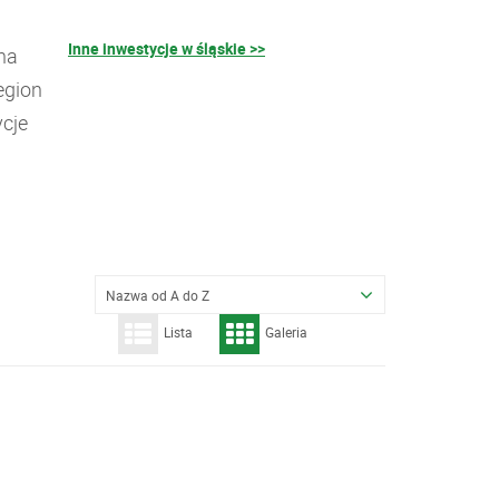
Inne inwestycje w śląskie >>
na
egion
ycje
Nazwa od A do Z
Lista
Galeria