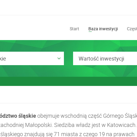
Start
Baza inwestycji
Częst
kie
Wartość inwestycji
ództwo śląskie
obejmuje wschodnią część Górnego Śląsk
zachodniej Małopolski. Siedziba władz jest w Katowicach
 śląskiego znajdują się 71 miasta z czego 19 na prawach