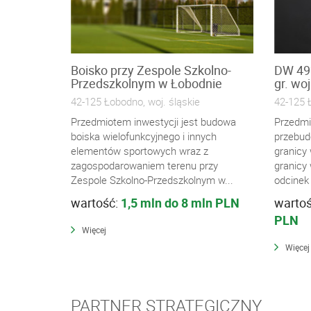
Boisko przy Zespole Szkolno-
DW 492
Przedszkolnym w Łobodnie
gr. woj
42-125 Łobodno, woj. śląskie
42-125 Ł
Przedmiotem inwestycji jest budowa
Przedmi
boiska wielofunkcyjnego i innych
przebud
elementów sportowych wraz z
granicy
zagospodarowaniem terenu przy
granicy
Zespole Szkolno-Przedszkolnym w...
odcinek 
wartość:
1,5 mln do 8 mln PLN
warto
PLN
Więcej
Więcej
PARTNER STRATEGICZNY