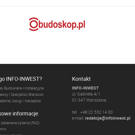
ogo INFO-INWEST?
Kontakt
INFO-INWEST
ły Budowlane i Instalacyjne
ul. Gabriela 4/1
wcy i Specjaliści Branżowi
01-347 Warszawa
żenie, Usługi i Narzędzia
tel. +48 22 532 14 00
kowe informacje
e-mail:
redakcja@infoinwest.pl
 zadawane pytania (FAQ)
amin