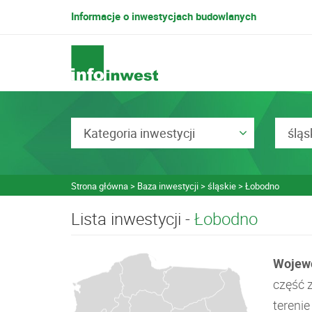
Informacje o inwestycjach budowlanych
Kategoria inwestycji
śląs
Strona główna
Baza inwestycji
śląskie
Łobodno
Lista inwestycji -
Łobodno
Wojew
część 
terenie