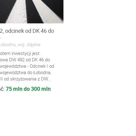
, odcinek od DK 46 do
.
obodno, woj. śląskie
otem inwestycji jest
owa DW 492 od DK 46 do
 województwa - Odcinek I od
 województwa do Łobodna,
II od skrzyżowania z DW...
ść:
75 mln do 300 mln