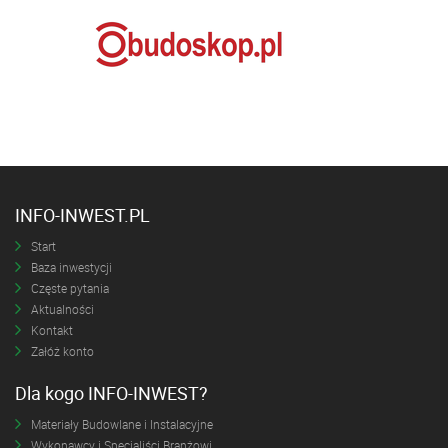
INFO-INWEST.PL
Start
Baza inwestycji
Częste pytania
Aktualności
Kontakt
Załóż konto
Dla kogo INFO-INWEST?
Materiały Budowlane i Instalacyjne
Wykonawcy i Specjaliści Branżowi