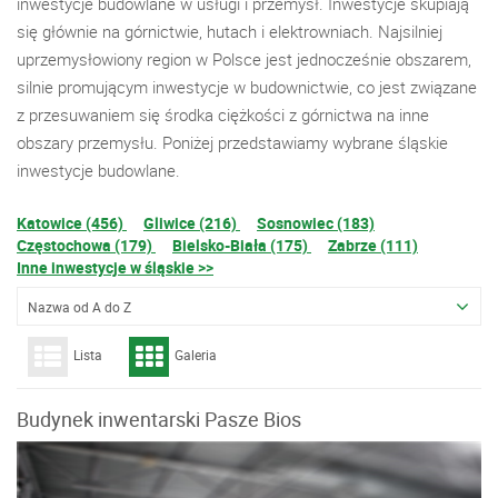
inwestycje budowlane w usługi i przemysł. Inwestycje skupiają
się głównie na górnictwie, hutach i elektrowniach. Najsilniej
uprzemysłowiony region w Polsce jest jednocześnie obszarem,
silnie promującym inwestycje w budownictwie, co jest związane
z przesuwaniem się środka ciężkości z górnictwa na inne
obszary przemysłu. Poniżej przedstawiamy wybrane śląskie
inwestycje budowlane.
Katowice (456)
Gliwice (216)
Sosnowiec (183)
Częstochowa (179)
Bielsko-Biała (175)
Zabrze (111)
Inne inwestycje w śląskie >>
Nazwa od A do Z
Lista
Galeria
Budynek inwentarski Pasze Bios