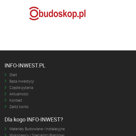
INFO-INWEST.PL
Start
Baza inwestycji
Częste pytania
Aktualności
Kontakt
Załóż konto
Dla kogo INFO-INWEST?
Materiały Budowlane i Instalacyjne
Wykonawcy i Specjaliści Branżowi