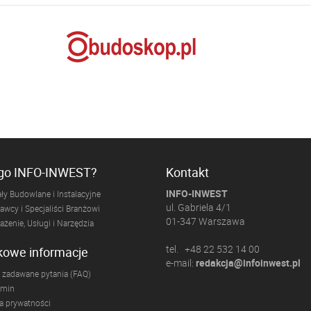
ogo INFO-INWEST?
Kontakt
INFO-INWEST
ły Budowlane i Instalacyjne
ul. Gabriela 4/1
wcy i Specjaliści Branżowi
01-347 Warszawa
żenie, Usługi i Narzędzia
tel. +48 22 532 14 00
kowe informacje
e-mail:
redakcja@infoinwest.pl
 zadawane pytania (FAQ)
amin
ka prywatności