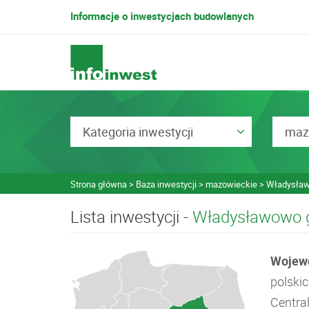
Informacje o inwestycjach budowlanych
Kategoria inwestycji
maz
Strona główna
Baza inwestycji
mazowieckie
Władysław
Lista inwestycji -
Władysławowo
Wojew
polskic
Centra