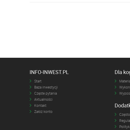
INFO-INWEST.PL
Dla k
Start
Materia
Baza inwestycji
Wykona
Częste pytania
Wyposa
Aktualności
Dodat
Kontakt
Załóż konto
Często
Regul
Polity