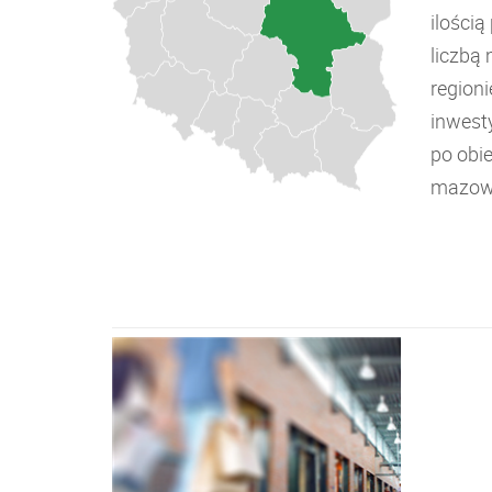
ilości
liczbą
regioni
inwest
po obi
mazowi