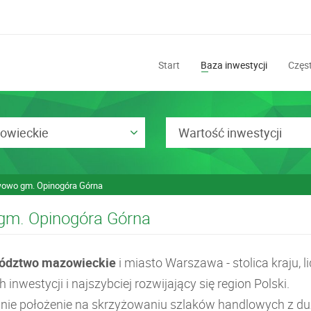
Start
Baza inwestycji
Częst
owieckie
Wartość inwestycji
owo gm. Opinogóra Górna
 gm. Opinogóra Górna
ództwo mazowieckie
i miasto Warszawa - stolica kraju, li
h inwestycji i najszybciej rozwijający się region Polski.
lnie położenie na skrzyżowaniu szlaków handlowych z d