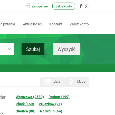
Zaloguj się
Załóż konto
e pytania
Aktualności
Kontakt
Załóż konto
Lista
Mapa
der
Warszawa (2589)
Radom (199)
Płock (159)
Pruszków (91)
Siedlce (80)
Garwolin (64)
użą