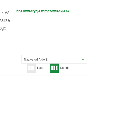
ę
Inne inwestycje w mazowieckie >>
ne. W
zarze
ego
Nazwa od A do Z
Lista
Galeria