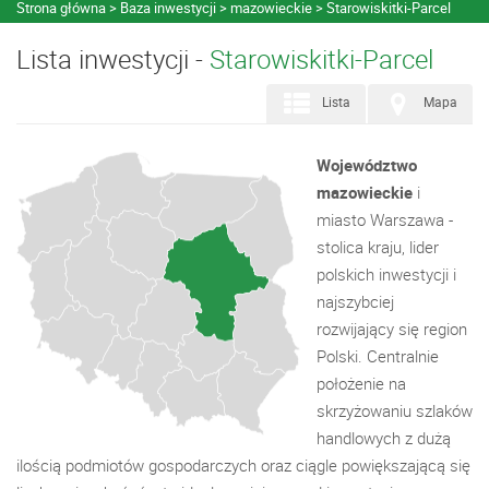
Strona główna
Baza inwestycji
mazowieckie
Starowiskitki-Parcel
Lista inwestycji -
Starowiskitki-Parcel
Lista
Mapa
Województwo
mazowieckie
i
miasto Warszawa -
stolica kraju, lider
polskich inwestycji i
najszybciej
rozwijający się region
Polski. Centralnie
położenie na
skrzyżowaniu szlaków
handlowych z dużą
ilością podmiotów gospodarczych oraz ciągle powiększającą się