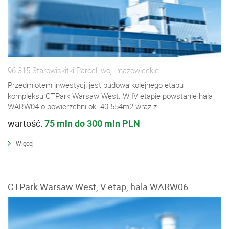
96-315 Starowiskitki-Parcel, woj. mazowieckie
Przedmiotem inwestycji jest budowa kolejnego etapu
kompleksu CTPark Warsaw West. W IV etapie powstanie hala
WARW04 o powierzchni ok. 40.554m2 wraz z...
wartość:
75 mln do 300 mln PLN
Więcej
CTPark Warsaw West, V etap, hala WARW06