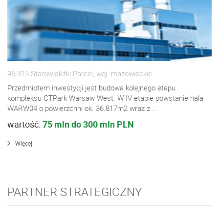
96-315 Starowiskitki-Parcel, woj. mazowieckie
Przedmiotem inwestycji jest budowa kolejnego etapu
kompleksu CTPark Warsaw West. W IV etapie powstanie hala
WARW04 o powierzchni ok. 36.817m2 wraz z...
wartość:
75 mln do 300 mln PLN
Więcej
PARTNER STRATEGICZNY