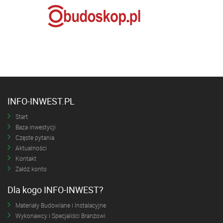
INFO-INWEST.PL
Start
Baza inwestycji
Częste pytania
Aktualności
Kontakt
Załóż konto
Dla kogo INFO-INWEST?
Materiały Budowlane i Instalacyjne
Wykonawcy i Specjaliści Branżowi