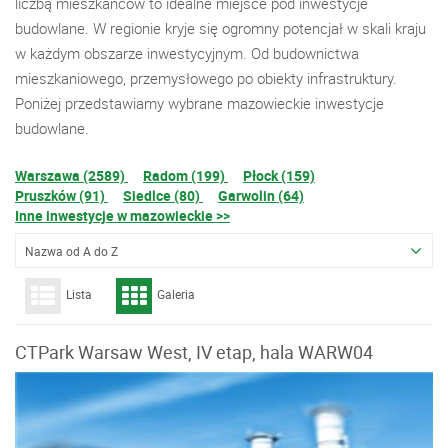
liczbą mieszkańców to idealne miejsce pod inwestycje
budowlane. W regionie kryje się ogromny potencjał w skali kraju
w każdym obszarze inwestycyjnym. Od budownictwa
mieszkaniowego, przemysłowego po obiekty infrastruktury.
Poniżej przedstawiamy wybrane mazowieckie inwestycje
budowlane.
Warszawa (2589)
Radom (199)
Płock (159)
Pruszków (91)
Siedlce (80)
Garwolin (64)
Inne inwestycje w mazowieckie >>
Nazwa od A do Z
Lista
Galeria
CTPark Warsaw West, IV etap, hala WARW04