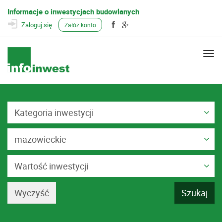
Informacje o inwestycjach budowlanych
Zaloguj się
Załóż konto
Togg
navi
Kategoria inwestycji
mazowieckie
Wartość inwestycji