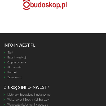
INFO-INWEST.PL
Start
Baza inwestycji
Częste pytania
Aktualności
Kontakt
Załóż konto
Dla kogo INFO-INWEST?
Materiały Budowlane i Instalacyjne
Wykonawcy i Specjaliści Branżowi
Wyposażenie, Usługi i Narzędzia