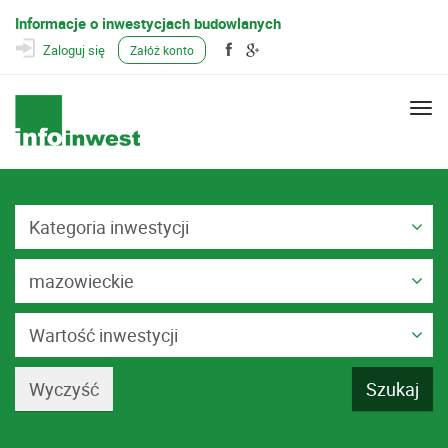
Informacje o inwestycjach budowlanych
Zaloguj się
Załóż konto
Togg
navi
Kategoria inwestycji
mazowieckie
Wartość inwestycji