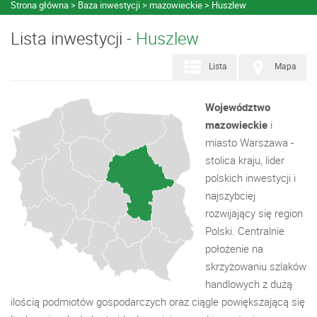
Strona główna
Baza inwestycji
mazowieckie
Huszlew
Lista inwestycji -
Huszlew
Lista
Mapa
Województwo
mazowieckie
i
miasto Warszawa -
stolica kraju, lider
polskich inwestycji i
najszybciej
rozwijający się region
Polski. Centralnie
położenie na
skrzyżowaniu szlaków
handlowych z dużą
ilością podmiotów gospodarczych oraz ciągle powiększającą się