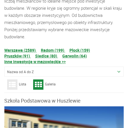
liczbą mieszkańców to idealne miejsce pod inwestycje
budowlane. W regionie kryje się ogromny potencjał w skali kraju
w każdym obszarze inwestycyjnym. Od budownictwa
mieszkaniowego, przemysłowego po obiekty infrastruktury.
Poniżej przedstawiamy wybrane mazowieckie inwestycje
budowlane.
Warszawa (2589)
Radom (199)
Płock (159)
Pruszków (91)
Siedlce (80)
Garwolin (64)
Inne inwestycje w mazowieckie >>
Nazwa od A do Z
Lista
Galeria
Szkoła Podstawowa w Huszlewie