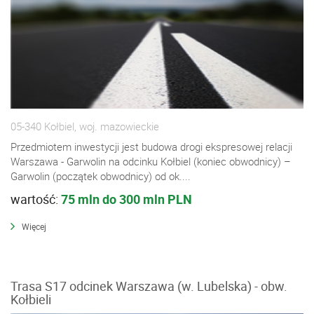
05-340 Kołbiel, woj. mazowieckie
Przedmiotem inwestycji jest budowa drogi ekspresowej relacji
Warszawa - Garwolin na odcinku Kołbiel (koniec obwodnicy) –
Garwolin (początek obwodnicy) od ok....
wartość:
75 mln do 300 mln PLN
Więcej
Trasa S17 odcinek Warszawa (w. Lubelska) - obw.
Kołbieli