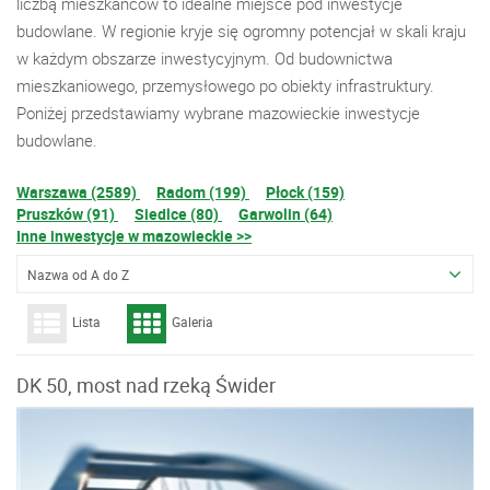
liczbą mieszkańców to idealne miejsce pod inwestycje
budowlane. W regionie kryje się ogromny potencjał w skali kraju
w każdym obszarze inwestycyjnym. Od budownictwa
mieszkaniowego, przemysłowego po obiekty infrastruktury.
Poniżej przedstawiamy wybrane mazowieckie inwestycje
budowlane.
Warszawa (2589)
Radom (199)
Płock (159)
Pruszków (91)
Siedlce (80)
Garwolin (64)
Inne inwestycje w mazowieckie >>
Nazwa od A do Z
Lista
Galeria
DK 50, most nad rzeką Świder