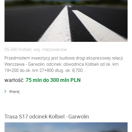
05-340 Kołbiel, woj. mazowieckie
Przedmiotem inwestycji jest budowa drogi ekspresowej relacji
Warszawa - Garwolin, odcinek: obwodnica Kołbieli od ok. km
19+200 do ok. km 27+900 dług. ok. 8,700...
wartość:
75 mln do 300 mln PLN
Więcej
Trasa S17 odcinek Kołbiel - Garwolin