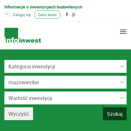
Informacje o inwestycjach budowlanych
Zaloguj się
Załóż konto
Togg
navi
Kategoria inwestycji
mazowieckie
Wartość inwestycji