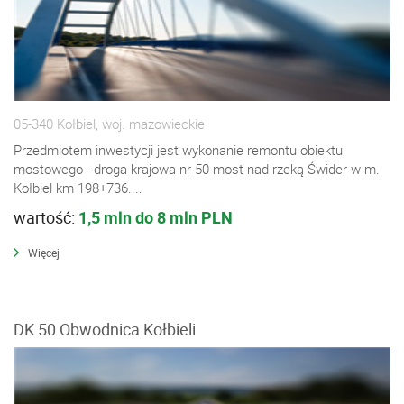
05-340 Kołbiel, woj. mazowieckie
Przedmiotem inwestycji jest wykonanie remontu obiektu
mostowego - droga krajowa nr 50 most nad rzeką Świder w m.
Kołbiel km 198+736....
wartość:
1,5 mln do 8 mln PLN
Więcej
DK 50 Obwodnica Kołbieli