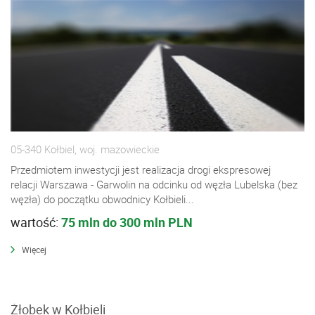
05-340 Kołbiel, woj. mazowieckie
Przedmiotem inwestycji jest realizacja drogi ekspresowej
relacji Warszawa - Garwolin na odcinku od węzła Lubelska (bez
węzła) do początku obwodnicy Kołbieli...
wartość:
75 mln do 300 mln PLN
Więcej
Żłobek w Kołbieli