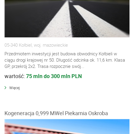
05-340 Kołbiel, woj. mazowieckie
Przedmiotem inwestycji jest budowa obwodnicy Kołbieli w
ciągu drogi krajowej nr 50. Długość odcinka ok. 11,6 km. Klasa
GP, przekrój 2x2. Trasa rozpocznie swój...
wartość:
75 mln do 300 mln PLN
Więcej
Kogeneracja 0,999 MWel Piekarnia Oskroba