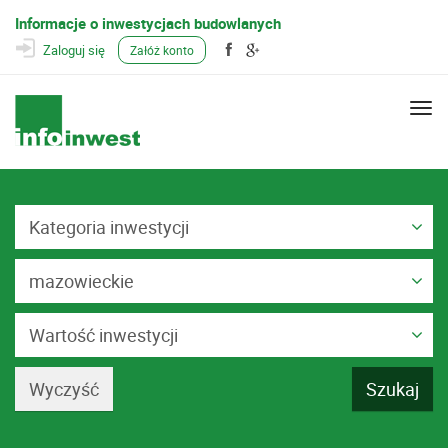
Informacje o inwestycjach budowlanych
Zaloguj się
Załóż konto
Togg
navi
Kategoria inwestycji
mazowieckie
Wartość inwestycji