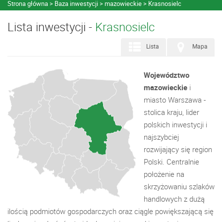
Strona główna
Baza inwestycji
mazowieckie
Krasnosielc
Lista inwestycji -
Krasnosielc
Lista
Mapa
Województwo
mazowieckie
i
miasto Warszawa -
stolica kraju, lider
polskich inwestycji i
najszybciej
rozwijający się region
Polski. Centralnie
położenie na
skrzyżowaniu szlaków
handlowych z dużą
ilością podmiotów gospodarczych oraz ciągle powiększającą się