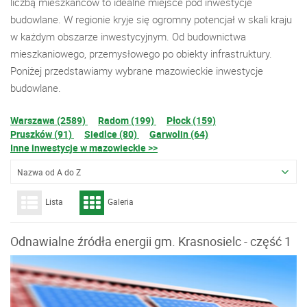
liczbą mieszkańców to idealne miejsce pod inwestycje
budowlane. W regionie kryje się ogromny potencjał w skali kraju
w każdym obszarze inwestycyjnym. Od budownictwa
mieszkaniowego, przemysłowego po obiekty infrastruktury.
Poniżej przedstawiamy wybrane mazowieckie inwestycje
budowlane.
Warszawa (2589)
Radom (199)
Płock (159)
Pruszków (91)
Siedlce (80)
Garwolin (64)
Inne inwestycje w mazowieckie >>
Nazwa od A do Z
Lista
Galeria
Odnawialne źródła energii gm. Krasnosielc - część 1