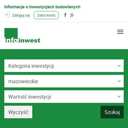
Informacje o inwestycjach budowlanych
Zaloguj się
Załóż konto
Togg
navi
Kategoria inwestycji
mazowieckie
Wartość inwestycji