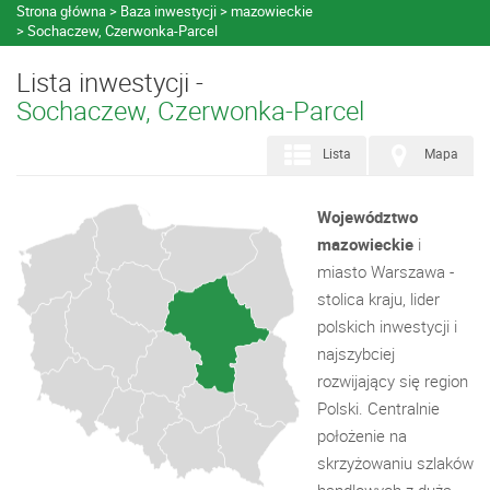
Strona główna
Baza inwestycji
mazowieckie
Sochaczew, Czerwonka-Parcel
Lista inwestycji -
Sochaczew, Czerwonka-Parcel
Lista
Mapa
Województwo
mazowieckie
i
miasto Warszawa -
stolica kraju, lider
polskich inwestycji i
najszybciej
rozwijający się region
Polski. Centralnie
położenie na
skrzyżowaniu szlaków