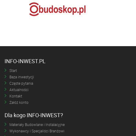
INFO-INWEST.PL
Start
Baza inwestycji
Częste pytania
Aktualności
Kontakt
Załóż konto
Dla kogo INFO-INWEST?
Materiały Budowlane i Instalacyjne
Wykonawcy i Specjaliści Branżowi