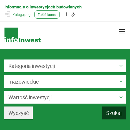
Informacje o inwestycjach budowlanych
Zaloguj się
Załóż konto
Togg
navi
Kategoria inwestycji
mazowieckie
Wartość inwestycji