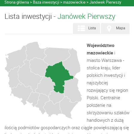
Strona główna
Baza inwestycji
mazowieckie
Janówek Pierwszy
Lista inwestycji -
Janówek Pierwszy
Lista
Mapa
Województwo
mazowieckie
i
miasto Warszawa -
stolica kraju, lider
polskich inwestycji i
najszybciej
rozwijający się region
Polski. Centralnie
położenie na
skrzyżowaniu szlaków
handlowych z dużą
ilością podmiotów gospodarczych oraz ciągle powiększającą się