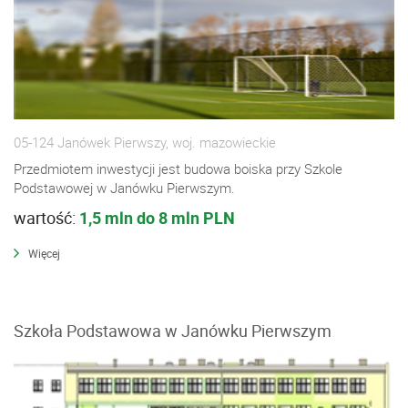
05-124 Janówek Pierwszy, woj. mazowieckie
Przedmiotem inwestycji jest budowa boiska przy Szkole
Podstawowej w Janówku Pierwszym.
wartość:
1,5 mln do 8 mln PLN
Więcej
Szkoła Podstawowa w Janówku Pierwszym