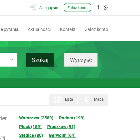
Zaloguj się
Załóż konto
e pytania
Aktualności
Kontakt
Załóż konto
Lista
Mapa
der
Warszawa (2589)
Radom (199)
Płock (159)
Pruszków (91)
Siedlce (80)
Garwolin (64)
użą