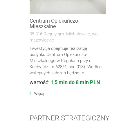
Centrum Opiekuńczo -
Mieszkalne
05-816 Reguły gm. Michałowice, woj.
mazowieckie
Inwestycja obejmuje realizację
budynku Centrum Opiekuńczo-
Mieszkalnego w Regułach przy ul.
Kuchy (dz. nr 628/4, obr. 013). Według
wstępnych założeń będzie to...
wartość:
1,5 mln do 8 mln PLN
Więcej
PARTNER STRATEGICZNY