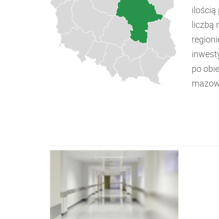
ilości
liczbą
regioni
inwest
po obi
mazowi