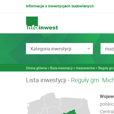
Informacje o inwestycjach budowlanych
Kategoria inwestycji
maz
Strona główna
Baza inwestycji
mazowieckie
Reguły gm
Lista inwestycji -
Reguły gm. Mic
Wojew
polskic
Centra