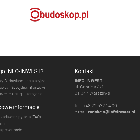
ogo INFO-INWEST?
Kontakt
INFO-INWEST
ły Budowlane i Instalacyjne
ul. Gabriela 4/1
wcy i Specjaliści Branżowi
01-347 Warszawa
żenie, Usługi i Narzędzia
tel. +48 22 532 14 00
kowe informacje
e-mail:
redakcja@infoinwest.pl
 zadawane pytania (FAQ)
amin
ka prywatności