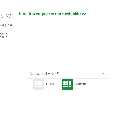
ę
Inne inwestycje w mazowieckie >>
ne. W
zarze
ego
Nazwa od A do Z
Lista
Galeria