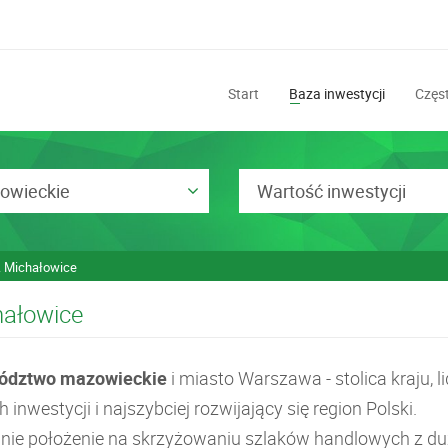
Start
Baza inwestycji
Częst
owieckie
Wartość inwestycji
. Michałowice
hałowice
ództwo mazowieckie
i miasto Warszawa - stolica kraju, li
h inwestycji i najszybciej rozwijający się region Polski.
lnie położenie na skrzyżowaniu szlaków handlowych z d