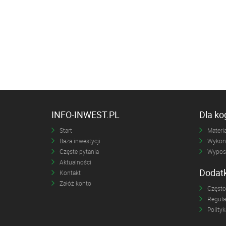
INFO-INWEST.PL
Dla k
Start
Materia
Baza inwestycji
Wykona
Częste pytania
Wyposa
Aktualności
Dodat
Kontakt
Załóż konto
Często
Regul
Polity