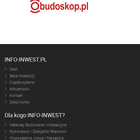
INFO-INWEST.PL
Start
Baza inwestycji
Częste pytania
Aktualności
Kontakt
Załóż konto
Dla kogo INFO-INWEST?
Materiały Budowlane i Instalacyjne
Wykonawcy i Specjaliści Branżowi
Wyposażenie, Usługi i Narzędzia