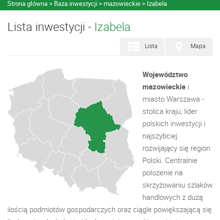
Strona główna
Baza inwestycji
mazowieckie
Izabela
Lista inwestycji -
Izabela
Lista
Mapa
Województwo
mazowieckie
i
miasto Warszawa -
stolica kraju, lider
polskich inwestycji i
najszybciej
rozwijający się region
Polski. Centralnie
położenie na
skrzyżowaniu szlaków
handlowych z dużą
ilością podmiotów gospodarczych oraz ciągle powiększającą się