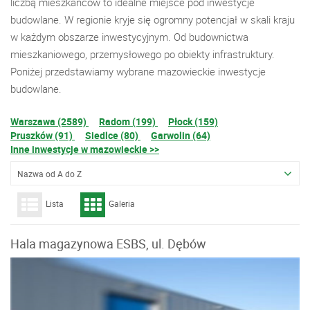
liczbą mieszkańców to idealne miejsce pod inwestycje
budowlane. W regionie kryje się ogromny potencjał w skali kraju
w każdym obszarze inwestycyjnym. Od budownictwa
mieszkaniowego, przemysłowego po obiekty infrastruktury.
Poniżej przedstawiamy wybrane mazowieckie inwestycje
budowlane.
Warszawa (2589)
Radom (199)
Płock (159)
Pruszków (91)
Siedlce (80)
Garwolin (64)
Inne inwestycje w mazowieckie >>
Nazwa od A do Z
Lista
Galeria
Hala magazynowa ESBS, ul. Dębów