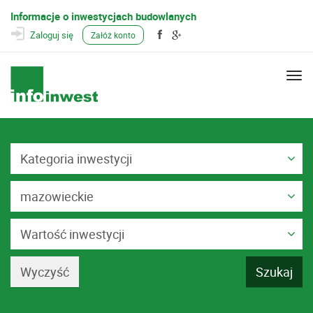
Informacje o inwestycjach budowlanych
Zaloguj się
Załóż konto
Togg
navi
Kategoria inwestycji
mazowieckie
Wartość inwestycji