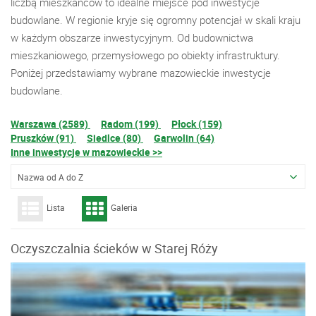
liczbą mieszkańców to idealne miejsce pod inwestycje
budowlane. W regionie kryje się ogromny potencjał w skali kraju
w każdym obszarze inwestycyjnym. Od budownictwa
mieszkaniowego, przemysłowego po obiekty infrastruktury.
Poniżej przedstawiamy wybrane mazowieckie inwestycje
budowlane.
Warszawa (2589)
Radom (199)
Płock (159)
Pruszków (91)
Siedlce (80)
Garwolin (64)
Inne inwestycje w mazowieckie >>
Nazwa od A do Z
Lista
Galeria
Oczyszczalnia ścieków w Starej Róży