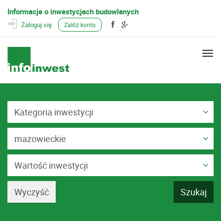
Informacje o inwestycjach budowlanych
Zaloguj się
Załóż konto
Togg
navi
Kategoria inwestycji
mazowieckie
Wartość inwestycji