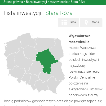
Strona główna
Baza inwestycji
mazowieckie
Stara Róża
Lista inwestycji -
Stara Róża
Lista
Mapa
Województwo
mazowieckie
i
miasto Warszawa -
stolica kraju, lider
polskich inwestycji i
najszybciej
rozwijający się region
Polski. Centralnie
położenie na
skrzyżowaniu szlaków
handlowych z dużą
ilością podmiotów gospodarczych oraz ciągle powiększającą się