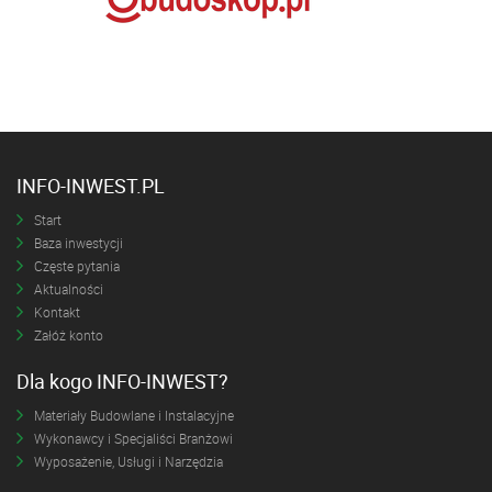
INFO-INWEST.PL
Start
Baza inwestycji
Częste pytania
Aktualności
Kontakt
Załóż konto
Dla kogo INFO-INWEST?
Materiały Budowlane i Instalacyjne
Wykonawcy i Specjaliści Branżowi
Wyposażenie, Usługi i Narzędzia