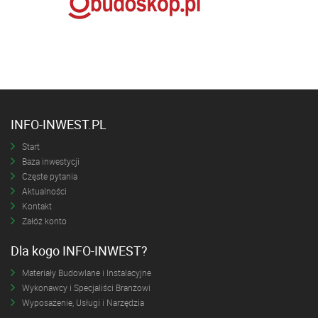
INFO-INWEST.PL
Start
Baza inwestycji
Częste pytania
Aktualności
Kontakt
Załóż konto
Dla kogo INFO-INWEST?
Materiały Budowlane i Instalacyjne
Wykonawcy i Specjaliści Branżowi
Wyposażenie, Usługi i Narzędzia