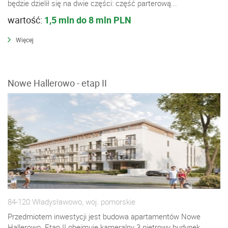
będzie dzielił się na dwie części: część parterową...
wartość:
1,5 mln do 8 mln PLN
Więcej
Nowe Hallerowo - etap II
84-120 Władysławowo, woj. pomorskie
Przedmiotem inwestycji jest budowa apartamentów Nowe
Hallerowo. Etap II obejmuje kameralny 3 piętrowy budynek