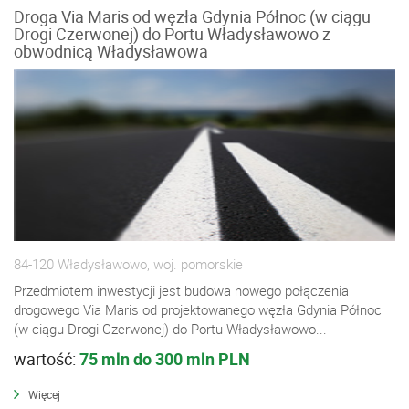
Droga Via Maris od węzła Gdynia Północ (w ciągu
Drogi Czerwonej) do Portu Władysławowo z
obwodnicą Władysławowa
84-120 Władysławowo, woj. pomorskie
Przedmiotem inwestycji jest budowa nowego połączenia
drogowego Via Maris od projektowanego węzła Gdynia Północ
(w ciągu Drogi Czerwonej) do Portu Władysławowo...
wartość:
75 mln do 300 mln PLN
Więcej