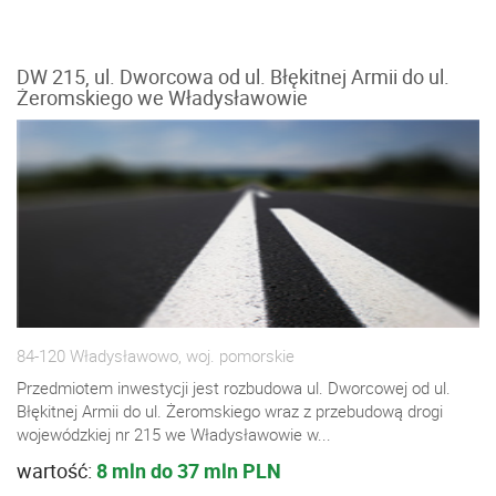
DW 215, ul. Dworcowa od ul. Błękitnej Armii do ul.
Żeromskiego we Władysławowie
84-120 Władysławowo, woj. pomorskie
Przedmiotem inwestycji jest rozbudowa ul. Dworcowej od ul.
Błękitnej Armii do ul. Żeromskiego wraz z przebudową drogi
wojewódzkiej nr 215 we Władysławowie w...
wartość:
8 mln do 37 mln PLN