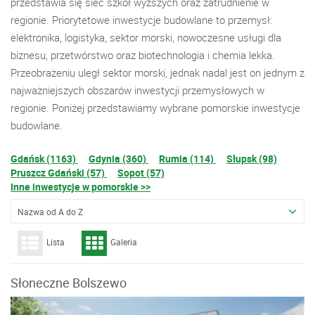
przedstawia się sieć szkół wyższych oraz zatrudnienie w
regionie. Priorytetowe inwestycje budowlane to przemysł:
elektronika, logistyka, sektor morski, nowoczesne usługi dla
biznesu, przetwórstwo oraz biotechnologia i chemia lekka.
Przeobrażeniu uległ sektor morski, jednak nadal jest on jednym z
najważniejszych obszarów inwestycji przemysłowych w
regionie. Poniżej przedstawiamy wybrane pomorskie inwestycje
budowlane.
Gdańsk (1163)
Gdynia (360)
Rumia (114)
Słupsk (98)
Pruszcz Gdański (57)
Sopot (57)
Inne inwestycje w pomorskie >>
Nazwa od A do Z
Lista
Galeria
Słoneczne Bolszewo