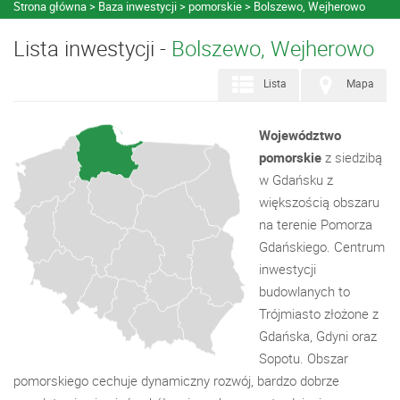
Strona główna
Baza inwestycji
pomorskie
Bolszewo, Wejherowo
Lista inwestycji -
Bolszewo, Wejherowo
Lista
Mapa
Województwo
pomorskie
z siedzibą
w Gdańsku z
większością obszaru
na terenie Pomorza
Gdańskiego. Centrum
inwestycji
budowlanych to
Trójmiasto złożone z
Gdańska, Gdyni oraz
Sopotu. Obszar
pomorskiego cechuje dynamiczny rozwój, bardzo dobrze