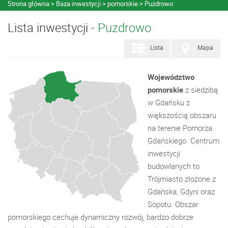
Strona główna
Baza inwestycji
pomorskie
Puzdrowo
Lista inwestycji -
Puzdrowo
Lista
Mapa
Województwo
pomorskie
z siedzibą
w Gdańsku z
większością obszaru
na terenie Pomorza
Gdańskiego. Centrum
inwestycji
budowlanych to
Trójmiasto złożone z
Gdańska, Gdyni oraz
Sopotu. Obszar
pomorskiego cechuje dynamiczny rozwój, bardzo dobrze