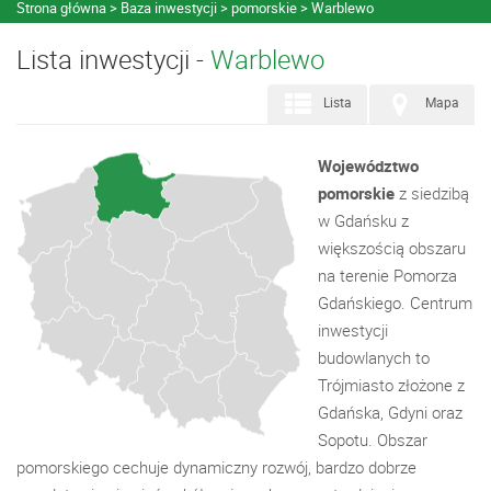
Strona główna
Baza inwestycji
pomorskie
Warblewo
Lista inwestycji -
Warblewo
Lista
Mapa
Województwo
pomorskie
z siedzibą
w Gdańsku z
większością obszaru
na terenie Pomorza
Gdańskiego. Centrum
inwestycji
budowlanych to
Trójmiasto złożone z
Gdańska, Gdyni oraz
Sopotu. Obszar
pomorskiego cechuje dynamiczny rozwój, bardzo dobrze