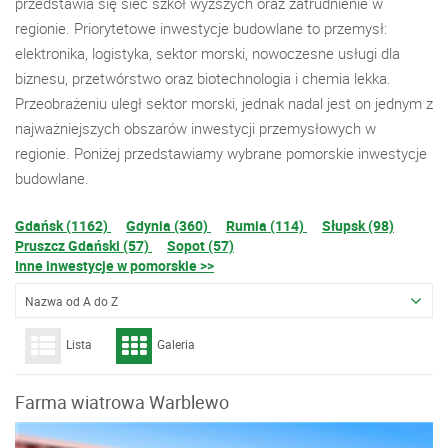
przedstawia się sieć szkół wyższych oraz zatrudnienie w
regionie. Priorytetowe inwestycje budowlane to przemysł:
elektronika, logistyka, sektor morski, nowoczesne usługi dla
biznesu, przetwórstwo oraz biotechnologia i chemia lekka.
Przeobrażeniu uległ sektor morski, jednak nadal jest on jednym z
najważniejszych obszarów inwestycji przemysłowych w
regionie. Poniżej przedstawiamy wybrane pomorskie inwestycje
budowlane.
Gdańsk (1162)
Gdynia (360)
Rumia (114)
Słupsk (98)
Pruszcz Gdański (57)
Sopot (57)
Inne inwestycje w pomorskie >>
Nazwa od A do Z
Lista
Galeria
Farma wiatrowa Warblewo