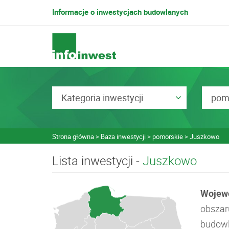
Informacje o inwestycjach budowlanych
Kategoria inwestycji
pom
Strona główna
Baza inwestycji
pomorskie
Juszkowo
Lista inwestycji -
Juszkowo
Wojew
obszar
budowl