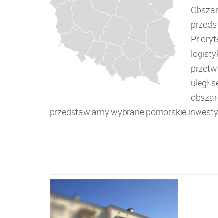
Obszar
przedst
Prioryt
logisty
przetw
uległ s
obszar
przedstawiamy wybrane pomorskie inwesty