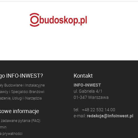
ogo INFO-INWEST?
Kontakt
INFO-INWEST
ły Budowlane i Instalacyjne
ul. Gabriela 4/1
wcy i Specjaliści Branżowi
01-347 Warszawa
żenie, Usługi i Narzędzia
tel. +48 22 532 14 00
kowe informacje
e-mail:
redakcja@infoinwest.pl
 zadawane pytania (FAQ)
amin
ka prywatności