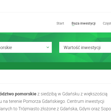
Start
Baza inwestycji
Częst
orskie
Wartość inwestycji
ództwo pomorskie
z siedzibą w Gdańsku z większością
u na terenie Pomorza Gdańskiego. Centrum inwestycji
anych to Trójmiasto złożone z Gdańska, Gdyni oraz Sopo