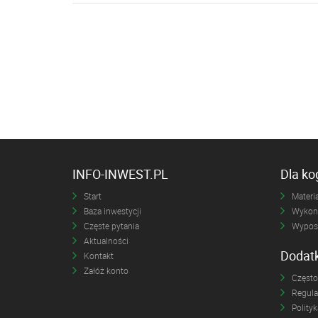
INFO-INWEST.PL
Dla k
Start
Materia
Baza inwestycji
Wykona
Częste pytania
Wyposa
Aktualności
Dodat
Kontakt
Załóż konto
Często
Regul
Polity