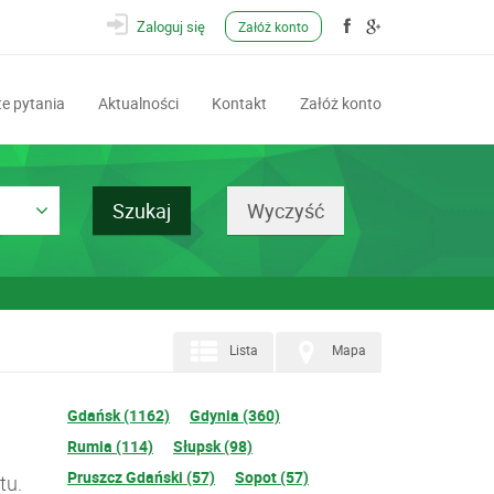
Zaloguj się
Załóż konto
e pytania
Aktualności
Kontakt
Załóż konto
Lista
Mapa
Gdańsk (1162)
Gdynia (360)
Rumia (114)
Słupsk (98)
Pruszcz Gdański (57)
Sopot (57)
tu.