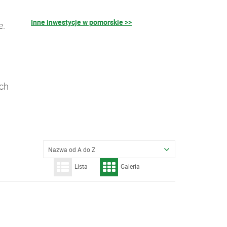
Inne inwestycje w pomorskie >>
e.
ych
Nazwa od A do Z
Lista
Galeria