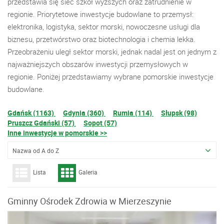
przedstawia się sieć szkół wyższych oraz zatrudnienie w
regionie. Priorytetowe inwestycje budowlane to przemysł:
elektronika, logistyka, sektor morski, nowoczesne usługi dla
biznesu, przetwórstwo oraz biotechnologia i chemia lekka.
Przeobrażeniu uległ sektor morski, jednak nadal jest on jednym z
najważniejszych obszarów inwestycji przemysłowych w
regionie. Poniżej przedstawiamy wybrane pomorskie inwestycje
budowlane.
Gdańsk (1163)
Gdynia (360)
Rumia (114)
Słupsk (98)
Pruszcz Gdański (57)
Sopot (57)
Inne inwestycje w pomorskie >>
Nazwa od A do Z
Lista
Galeria
Gminny Ośrodek Zdrowia w Mierzeszynie