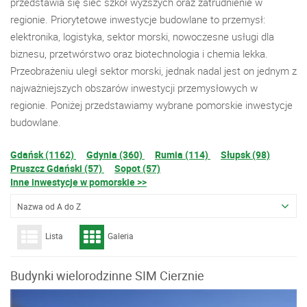
przedstawia się sieć szkół wyższych oraz zatrudnienie w
regionie. Priorytetowe inwestycje budowlane to przemysł:
elektronika, logistyka, sektor morski, nowoczesne usługi dla
biznesu, przetwórstwo oraz biotechnologia i chemia lekka.
Przeobrażeniu uległ sektor morski, jednak nadal jest on jednym z
najważniejszych obszarów inwestycji przemysłowych w
regionie. Poniżej przedstawiamy wybrane pomorskie inwestycje
budowlane.
Gdańsk (1162)
Gdynia (360)
Rumia (114)
Słupsk (98)
Pruszcz Gdański (57)
Sopot (57)
Inne inwestycje w pomorskie >>
Nazwa od A do Z
Lista
Galeria
Budynki wielorodzinne SIM Cierznie