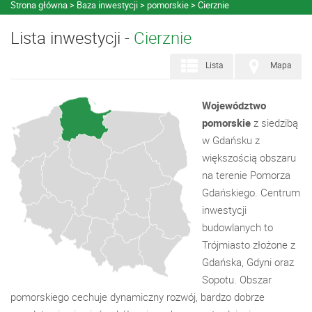
Strona główna
Baza inwestycji
pomorskie
Cierznie
Lista inwestycji -
Cierznie
Lista
Mapa
Województwo
pomorskie
z siedzibą
w Gdańsku z
większością obszaru
na terenie Pomorza
Gdańskiego. Centrum
inwestycji
budowlanych to
Trójmiasto złożone z
Gdańska, Gdyni oraz
Sopotu. Obszar
pomorskiego cechuje dynamiczny rozwój, bardzo dobrze