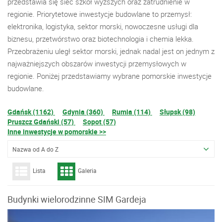
przedstawia się sieć szkół wyższych oraz zatrudnienie w
regionie. Priorytetowe inwestycje budowlane to przemysł:
elektronika, logistyka, sektor morski, nowoczesne usługi dla
biznesu, przetwórstwo oraz biotechnologia i chemia lekka.
Przeobrażeniu uległ sektor morski, jednak nadal jest on jednym z
najważniejszych obszarów inwestycji przemysłowych w
regionie. Poniżej przedstawiamy wybrane pomorskie inwestycje
budowlane.
Gdańsk (1162)
Gdynia (360)
Rumia (114)
Słupsk (98)
Pruszcz Gdański (57)
Sopot (57)
Inne inwestycje w pomorskie >>
Nazwa od A do Z
Lista
Galeria
Budynki wielorodzinne SIM Gardeja