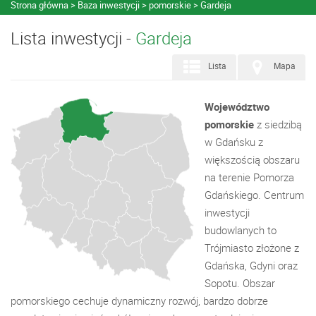
Strona główna
Baza inwestycji
pomorskie
Gardeja
Lista inwestycji -
Gardeja
Lista
Mapa
Województwo
pomorskie
z siedzibą
w Gdańsku z
większością obszaru
na terenie Pomorza
Gdańskiego. Centrum
inwestycji
budowlanych to
Trójmiasto złożone z
Gdańska, Gdyni oraz
Sopotu. Obszar
pomorskiego cechuje dynamiczny rozwój, bardzo dobrze