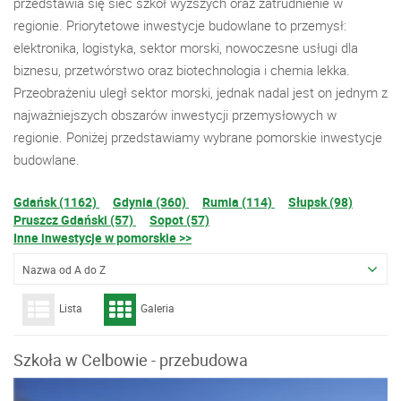
przedstawia się sieć szkół wyższych oraz zatrudnienie w
regionie. Priorytetowe inwestycje budowlane to przemysł:
elektronika, logistyka, sektor morski, nowoczesne usługi dla
biznesu, przetwórstwo oraz biotechnologia i chemia lekka.
Przeobrażeniu uległ sektor morski, jednak nadal jest on jednym z
najważniejszych obszarów inwestycji przemysłowych w
regionie. Poniżej przedstawiamy wybrane pomorskie inwestycje
budowlane.
Gdańsk (1162)
Gdynia (360)
Rumia (114)
Słupsk (98)
Pruszcz Gdański (57)
Sopot (57)
Inne inwestycje w pomorskie >>
Nazwa od A do Z
Lista
Galeria
Szkoła w Celbowie - przebudowa