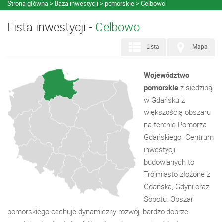
Strona główna
Baza inwestycji
pomorskie
Celbowo
Lista inwestycji -
Celbowo
Lista
Mapa
Województwo
pomorskie
z siedzibą
w Gdańsku z
większością obszaru
na terenie Pomorza
Gdańskiego. Centrum
inwestycji
budowlanych to
Trójmiasto złożone z
Gdańska, Gdyni oraz
Sopotu. Obszar
pomorskiego cechuje dynamiczny rozwój, bardzo dobrze