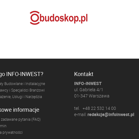
ogo INFO-INWEST?
Kontakt
INFO-INWEST
ły Budowlane i Instalacyjne
ul. Gabriela 4/1
wcy i Specjaliści Branżowi
01-347 Warszawa
żenie, Usługi i Narzędzia
tel. +48 22 532 14 00
kowe informacje
e-mail:
redakcja@infoinwest.pl
 zadawane pytania (FAQ)
amin
ka prywatności