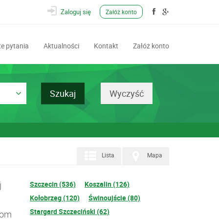
Zaloguj się
Załóż konto
e pytania
Aktualności
Kontakt
Załóż konto
Lista
Mapa
j
Szczecin (536)
Koszalin (126)
Kołobrzeg (120)
Świnoujście (80)
Stargard Szczeciński (62)
jom