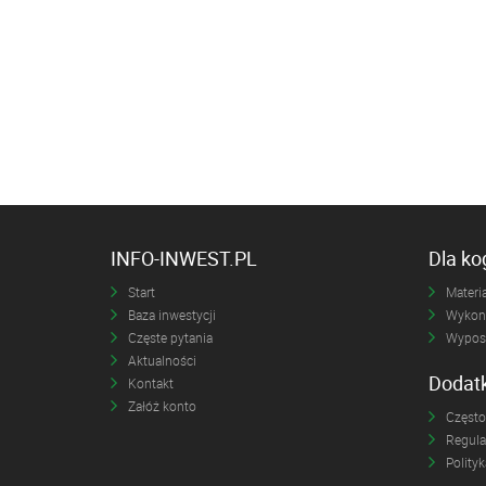
INFO-INWEST.PL
Dla k
Start
Materia
Baza inwestycji
Wykona
Częste pytania
Wyposa
Aktualności
Dodat
Kontakt
Załóż konto
Często
Regul
Polity