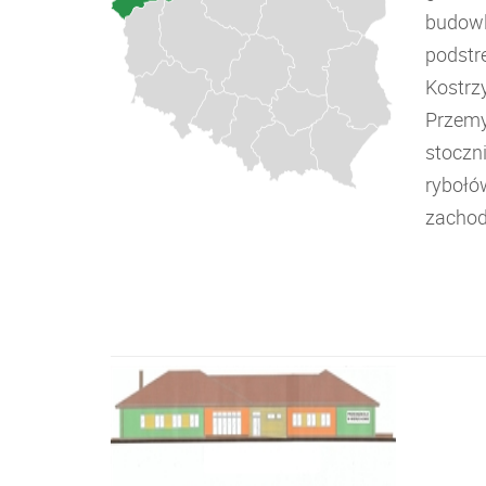
budowla
podstr
Kostrzy
Przemy
stoczn
rybołó
zachod