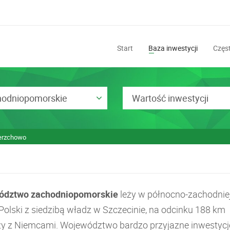
Start
Baza inwestycji
Częst
hodniopomorskie
Wartość inwestycji
erzchowo
ództwo zachodniopomorskie
leży w północno-zachodnie
Polski z siedzibą władz w Szczecinie, na odcinku 188 km
zy z Niemcami. Województwo bardzo przyjazne inwestyc