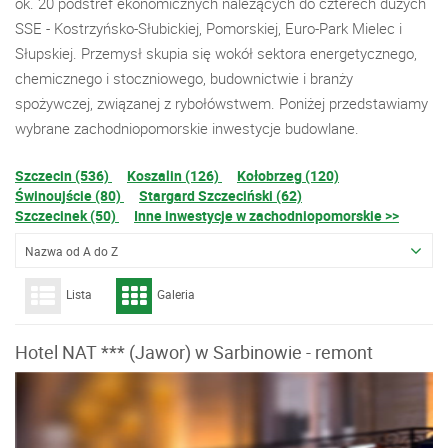
ok. 20 podstref ekonomicznych należących do czterech dużych
SSE - Kostrzyńsko-Słubickiej, Pomorskiej, Euro-Park Mielec i
Słupskiej. Przemysł skupia się wokół sektora energetycznego,
chemicznego i stoczniowego, budownictwie i branży
spożywczej, związanej z rybołówstwem. Poniżej przedstawiamy
wybrane zachodniopomorskie inwestycje budowlane.
Szczecin (536)
Koszalin (126)
Kołobrzeg (120)
Świnoujście (80)
Stargard Szczeciński (62)
Szczecinek (50)
Inne inwestycje w zachodniopomorskie >>
Nazwa od A do Z
Lista
Galeria
Hotel NAT *** (Jawor) w Sarbinowie - remont