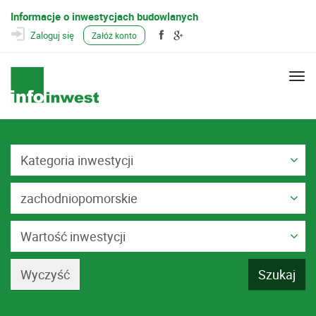
Informacje o inwestycjach budowlanych
Zaloguj się
Załóż konto
Togg
navi
Kategoria inwestycji
zachodniopomorskie
Wartość inwestycji