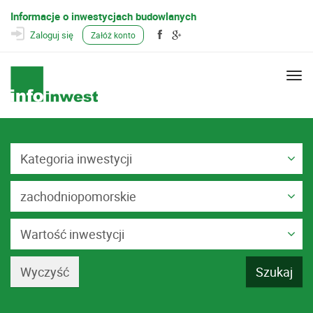
Informacje o inwestycjach budowlanych
Zaloguj się
Załóż konto
Togg
navi
Kategoria inwestycji
zachodniopomorskie
Wartość inwestycji