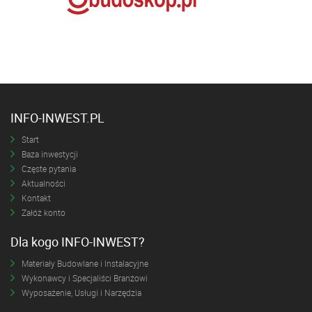
INFO-INWEST.PL
Start
Baza inwestycji
Częste pytania
Aktualności
Kontakt
Załóż konto
Dla kogo INFO-INWEST?
Materiały Budowlane i Instalacyjne
Wykonawcy i Specjaliści Branżowi
Wyposażenie, Usługi i Narzędzia