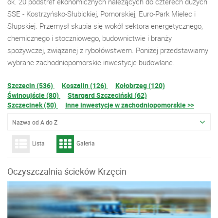
ok. 20 podstref ekonomicznych należących do czterech dużych
SSE - Kostrzyńsko-Słubickiej, Pomorskiej, Euro-Park Mielec i
Słupskiej. Przemysł skupia się wokół sektora energetycznego,
chemicznego i stoczniowego, budownictwie i branży
spożywczej, związanej z rybołówstwem. Poniżej przedstawiamy
wybrane zachodniopomorskie inwestycje budowlane.
Szczecin (536)
Koszalin (126)
Kołobrzeg (120)
Świnoujście (80)
Stargard Szczeciński (62)
Szczecinek (50)
Inne inwestycje w zachodniopomorskie >>
Nazwa od A do Z
Lista
Galeria
Oczyszczalnia ścieków Krzęcin