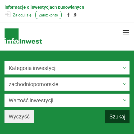
Informacje o inwestycjach budowlanych
Zaloguj się
Załóż konto
Togg
navi
Kategoria inwestycji
zachodniopomorskie
Wartość inwestycji