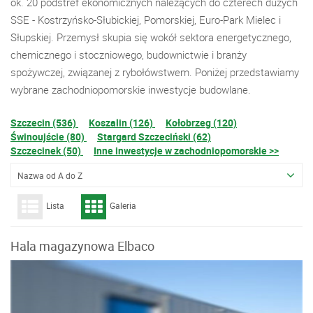
ok. 20 podstref ekonomicznych należących do czterech dużych
SSE - Kostrzyńsko-Słubickiej, Pomorskiej, Euro-Park Mielec i
Słupskiej. Przemysł skupia się wokół sektora energetycznego,
chemicznego i stoczniowego, budownictwie i branży
spożywczej, związanej z rybołówstwem. Poniżej przedstawiamy
wybrane zachodniopomorskie inwestycje budowlane.
Szczecin (536)
Koszalin (126)
Kołobrzeg (120)
Świnoujście (80)
Stargard Szczeciński (62)
Szczecinek (50)
Inne inwestycje w zachodniopomorskie >>
Nazwa od A do Z
Lista
Galeria
Hala magazynowa Elbaco