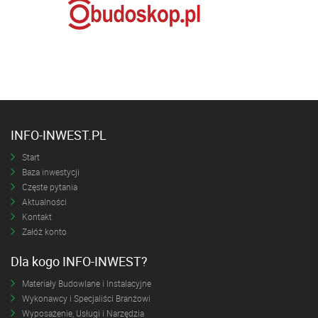
INFO-INWEST.PL
Start
Baza inwestycji
Częste pytania
Aktualności
Kontakt
Załóż konto
Dla kogo INFO-INWEST?
Materiały Budowlane i Instalacyjne
Wykonawcy i Specjaliści Branżowi
Wyposażenie, Usługi i Narzędzia